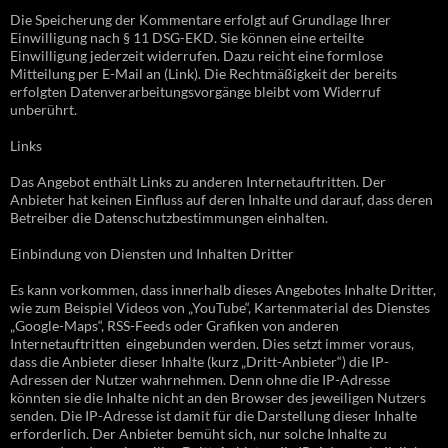
Die Speicherung der Kommentare erfolgt auf Grundlage Ihrer
Einwilligung nach § 11 DSG-EKD. Sie können eine erteilte
Einwilligung jederzeit widerrufen. Dazu reicht eine formlose
Mitteilung per E-Mail an (Link). Die Rechtmäßigkeit der bereits
erfolgten Datenverarbeitungsvorgänge bleibt vom Widerruf
unberührt.
Links
Das Angebot enthält Links zu anderen Internetauftritten. Der
Anbieter hat keinen Einfluss auf deren Inhalte und darauf, dass deren
Betreiber die Datenschutzbestimmungen einhalten.
Einbindung von Diensten und Inhalten Dritter
Es kann vorkommen, dass innerhalb dieses Angebotes Inhalte Dritter,
wie zum Beispiel Videos von „YouTube“, Kartenmaterial des Dienstes
„Google-Maps“, RSS-Feeds oder Grafiken von anderen
Internetauftritten eingebunden werden. Dies setzt immer voraus,
dass die Anbieter dieser Inhalte (kurz „Dritt-Anbieter“) die IP-
Adressen der Nutzer wahrnehmen. Denn ohne die IP-Adresse
könnten sie die Inhalte nicht an den Browser des jeweiligen Nutzers
senden. Die IP-Adresse ist damit für die Darstellung dieser Inhalte
erforderlich. Der Anbieter bemüht sich, nur solche Inhalte zu