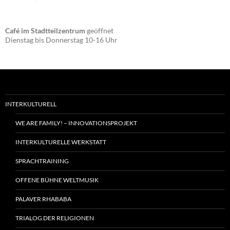
Café im Stadtteilzentrum
geöffnet
Dienstag bis Donnerstag 10-16 Uhr
INTERKULTURELL
WE ARE FAMILY! – INNOVATIONSPROJEKT
INTERKULTURELLE WERKSTATT
SPRACHTRAINING
OFFENE BÜHNE WELTMUSIK
PALAVER RHABABA
TRIALOG DER RELIGIONEN