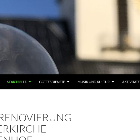
STARTSEITE
GOTTESDIENSTE
MUSIK UND KULTUR
AKTIVITÄT
RENOVIERUNG
ERKIRCHE
ENHOF