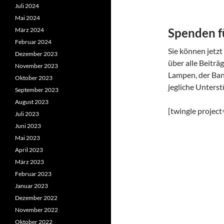
Juli 2024
Mai 2024
Spenden f
März 2024
Februar 2024
Sie können jetzt
Dezember 2023
über alle Beiträ
November 2023
Lampen, der Ban
Oktober 2023
jegliche Unters
September 2023
August 2023
[twingle proje
Juli 2023
Juni 2023
Mai 2023
April 2023
März 2023
Februar 2023
Januar 2023
Dezember 2022
November 2022
Oktober 2022