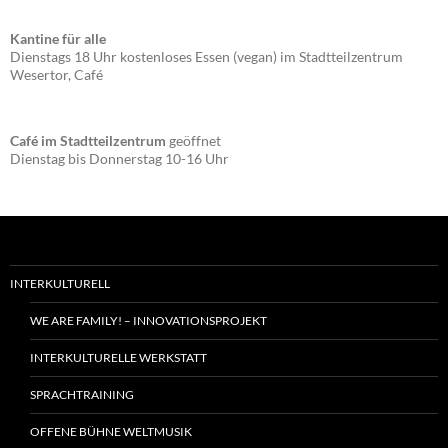
Kantine für alle
Dienstags 18 Uhr kostenloses Essen (vegan) im Stadtteilzentrum
Wesertor, Café
Café im Stadtteilzentrum
geöffnet
Dienstag bis Donnerstag 10-16 Uhr
INTERKULTURELL
WE ARE FAMILY! – INNOVATIONSPROJEKT
INTERKULTURELLE WERKSTATT
SPRACHTRAINING
OFFENE BÜHNE WELTMUSIK