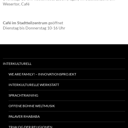
Wesertor, Café
Café im Stadtteilzentrum
geöffnet
Dienstag bis Donnerstag 10-16 Uhr
INTERKULTURELL
WE ARE FAMILY! – INNOVATIONSPROJEKT
INTERKULTURELLE WERKSTATT
SPRACHTRAINING
OFFENE BÜHNE WELTMUSIK
PALAVER RHABABA
TRIALOG DER RELIGIONEN