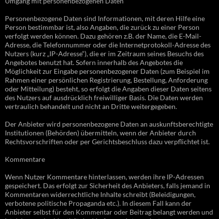
Umgang mit personenbezogenen Daten
Personenbezogene Daten sind Informationen, mit deren Hilfe eine
Person bestimmbar ist, also Angaben, die zurück zu einer Person
verfolgt werden können. Dazu gehören z.B. der Name, die E-Mail-
Adresse, die Telefonnummer oder die Internetprotokoll-Adresse des
Nutzers (kurz „IP-Adresse“), die er im Zeitraum seines Besuchs des
Angebotes benutzt hat. Sofern innerhalb des Angebotes die
Möglichkeit zur Eingabe personenbezogener Daten (zum Beispiel im
Rahmen einer persönlichen Registrierung, Bestellung, Anforderung
oder Mitteilung) besteht, so erfolgt die Angaben dieser Daten seitens
des Nutzers auf ausdrücklich freiwilliger Basis. Die Daten werden
vertraulich behandelt und nicht an Dritte weitergegeben.
Der Anbieter wird personenbezogene Daten an auskunftsberechtigte
Institutionen (Behörden) übermitteln, wenn der Anbieter durch
Rechtsvorschriften oder per Gerichtsbeschluss dazu verpflichtet ist.
Kommentare
Wenn Nutzer Kommentare hinterlassen, werden ihre IP-Adressen
gespeichert. Das erfolgt zur Sicherheit des Anbieters, falls jemand in
Kommentaren widerrechtliche Inhalte schreibt (Beleidigungen,
verbotene politische Propaganda etc.). In diesem Fall kann der
Anbieter selbst für den Kommentar oder Beitrag belangt werden und