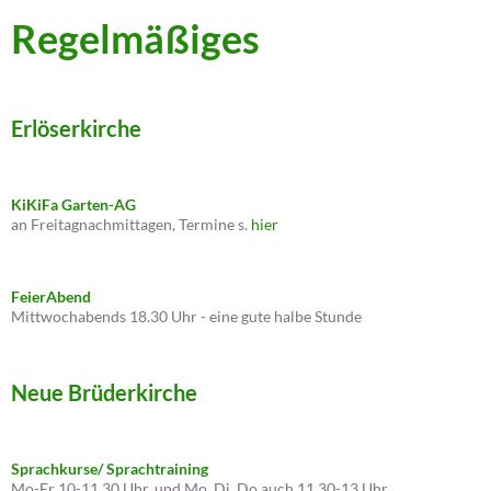
Regelmäßiges
Erlöserkirche
KiKiFa Garten-AG
an Freitagnachmittagen, Termine s.
hier
FeierAbend
Mittwochabends 18.30 Uhr - eine gute halbe Stunde
Neue Brüderkirche
Sprachkurse/ Sprachtraining
Mo-Fr 10-11.30 Uhr, und Mo, Di, Do auch 11.30-13 Uhr