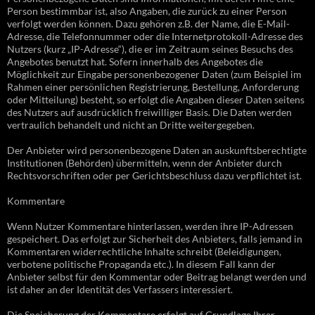
Person bestimmbar ist, also Angaben, die zurück zu einer Person
verfolgt werden können. Dazu gehören z.B. der Name, die E-Mail-
Adresse, die Telefonnummer oder die Internetprotokoll-Adresse des
Nutzers (kurz „IP-Adresse“), die er im Zeitraum seines Besuchs des
Angebotes benutzt hat. Sofern innerhalb des Angebotes die
Möglichkeit zur Eingabe personenbezogener Daten (zum Beispiel im
Rahmen einer persönlichen Registrierung, Bestellung, Anforderung
oder Mitteilung) besteht, so erfolgt die Angaben dieser Daten seitens
des Nutzers auf ausdrücklich freiwilliger Basis. Die Daten werden
vertraulich behandelt und nicht an Dritte weitergegeben.
Der Anbieter wird personenbezogene Daten an auskunftsberechtigte
Institutionen (Behörden) übermitteln, wenn der Anbieter durch
Rechtsvorschriften oder per Gerichtsbeschluss dazu verpflichtet ist.
Kommentare
Wenn Nutzer Kommentare hinterlassen, werden ihre IP-Adressen
gespeichert. Das erfolgt zur Sicherheit des Anbieters, falls jemand in
Kommentaren widerrechtliche Inhalte schreibt (Beleidigungen,
verbotene politische Propaganda etc.). In diesem Fall kann der
Anbieter selbst für den Kommentar oder Beitrag belangt werden und
ist daher an der Identität des Verfassers interessiert.
Die Speicherung der Kommentare erfolgt auf Grundlage Ihrer