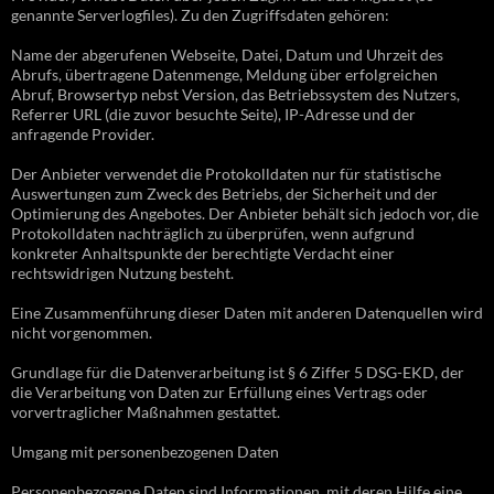
genannte Serverlogfiles). Zu den Zugriffsdaten gehören:
Name der abgerufenen Webseite, Datei, Datum und Uhrzeit des
Abrufs, übertragene Datenmenge, Meldung über erfolgreichen
Abruf, Browsertyp nebst Version, das Betriebssystem des Nutzers,
Referrer URL (die zuvor besuchte Seite), IP-Adresse und der
anfragende Provider.
Der Anbieter verwendet die Protokolldaten nur für statistische
Auswertungen zum Zweck des Betriebs, der Sicherheit und der
Optimierung des Angebotes. Der Anbieter behält sich jedoch vor, die
Protokolldaten nachträglich zu überprüfen, wenn aufgrund
konkreter Anhaltspunkte der berechtigte Verdacht einer
rechtswidrigen Nutzung besteht.
Eine Zusammenführung dieser Daten mit anderen Datenquellen wird
nicht vorgenommen.
Grundlage für die Datenverarbeitung ist § 6 Ziffer 5 DSG-EKD, der
die Verarbeitung von Daten zur Erfüllung eines Vertrags oder
vorvertraglicher Maßnahmen gestattet.
Umgang mit personenbezogenen Daten
Personenbezogene Daten sind Informationen, mit deren Hilfe eine