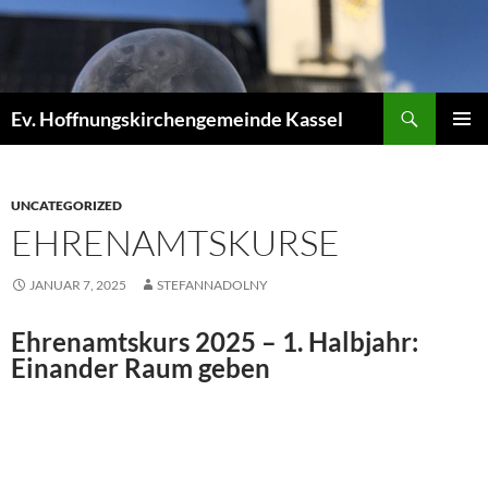
Zum
Inhalt
springen
Suchen
Ev. Hoffnungskirchengemeinde Kassel
PRIMÄR
MENÜ
UNCATEGORIZED
EHRENAMTSKURSE
JANUAR 7, 2025
STEFANNADOLNY
Ehrenamtskurs 2025 – 1. Halbjahr:
Einander Raum geben