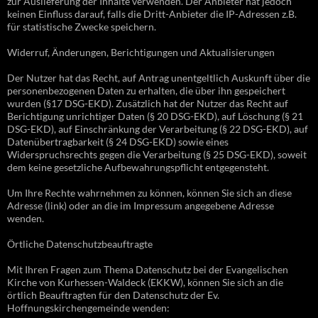
zur Auslieferung der Inhalte verwenden. Der Anbieter hat jedoch
keinen Einfluss darauf, falls die Dritt-Anbieter die IP-Adressen z.B.
für statistische Zwecke speichern.
Widerruf, Änderungen, Berichtigungen und Aktualisierungen
Der Nutzer hat das Recht, auf Antrag unentgeltlich Auskunft über die
personenbezogenen Daten zu erhalten, die über ihn gespeichert
wurden (§17 DSG-EKD). Zusätzlich hat der Nutzer das Recht auf
Berichtigung unrichtiger Daten (§ 20 DSG-EKD), auf Löschung (§ 21
DSG-EKD), auf Einschränkung der Verarbeitung (§ 22 DSG-EKD), auf
Datenübertragbarkeit (§ 24 DSG-EKD) sowie eines
Widerspruchsrechts gegen die Verarbeitung (§ 25 DSG-EKD), soweit
dem keine gesetzliche Aufbewahrungspflicht entgegensteht.
Um Ihre Rechte wahrnehmen zu können, können Sie sich an diese
Adresse (link) oder an die im Impressum angegebene Adresse
wenden.
Örtliche Datenschutzbeauftragte
Mit Ihren Fragen zum Thema Datenschutz bei der Evangelischen
Kirche von Kurhessen-Waldeck (EKKW), können Sie sich an die
örtlich Beauftragten für den Datenschutz der Ev.
Hoffnungskirchengemeinde wenden: