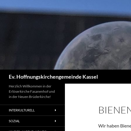
Zum
Inhalt
springen
Suchen
Ev. Hoffnungskirchengemeinde Kassel
Herzlich Willkommen in der
Erlöserkirche Fasanenhof und
in der Neuen Brüderkirche!
BIENE
INTERKULTURELL
SOZIAL
Wir haben Bien