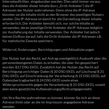
Internetauftritten eingebunden werden. Dies setzt immer voraus,
dass die Anbieter dieser Inhalte (kurz „Dritt-Anbieter“) die IP-
Adressen der Nutzer wahrnehmen. Denn ohne die IP-Adresse
könnten sie die Inhalte nicht an den Browser des jeweiligen Nutzers
senden. Die IP-Adresse ist damit für die Darstellung dieser Inhalte
erforderlich. Der Anbieter bemüht sich, nur solche Inhalte zu
verwenden, deren jeweilige Dritt-Anbieter die IP-Adresse lediglich
zur Auslieferung der Inhalte verwenden. Der Anbieter hat jedoch
keinen Einfluss darauf, falls die Dritt-Anbieter die IP-Adressen z.B.
für statistische Zwecke speichern.
Widerruf, Änderungen, Berichtigungen und Aktualisierungen
Der Nutzer hat das Recht, auf Antrag unentgeltlich Auskunft über die
personenbezogenen Daten zu erhalten, die über ihn gespeichert
wurden (§17 DSG-EKD). Zusätzlich hat der Nutzer das Recht auf
Berichtigung unrichtiger Daten (§ 20 DSG-EKD), auf Löschung (§ 21
DSG-EKD), auf Einschränkung der Verarbeitung (§ 22 DSG-EKD), auf
Datenübertragbarkeit (§ 24 DSG-EKD) sowie eines
Widerspruchsrechts gegen die Verarbeitung (§ 25 DSG-EKD), soweit
dem keine gesetzliche Aufbewahrungspflicht entgegensteht.
Um Ihre Rechte wahrnehmen zu können, können Sie sich an diese
Adresse (link) oder an die im Impressum angegebene Adresse
wenden.