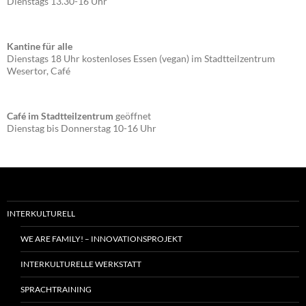
Dienstags 13.30-16 Uhr
Kantine für alle
Dienstags 18 Uhr kostenloses Essen (vegan) im Stadtteilzentrum
Wesertor, Café
Café im Stadtteilzentrum
geöffnet
Dienstag bis Donnerstag 10-16 Uhr
INTERKULTURELL
WE ARE FAMILY! – INNOVATIONSPROJEKT
INTERKULTURELLE WERKSTATT
SPRACHTRAINING