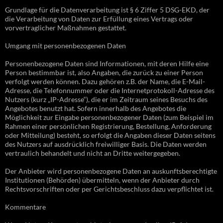
Grundlage für die Datenverarbeitung ist § 6 Ziffer 5 DSG-EKD, der
die Verarbeitung von Daten zur Erfüllung eines Vertrags oder
vorvertraglicher Maßnahmen gestattet.
Umgang mit personenbezogenen Daten
Personenbezogene Daten sind Informationen, mit deren Hilfe eine
Person bestimmbar ist, also Angaben, die zurück zu einer Person
verfolgt werden können. Dazu gehören z.B. der Name, die E-Mail-
Adresse, die Telefonnummer oder die Internetprotokoll-Adresse des
Nutzers (kurz „IP-Adresse“), die er im Zeitraum seines Besuchs des
Angebotes benutzt hat. Sofern innerhalb des Angebotes die
Möglichkeit zur Eingabe personenbezogener Daten (zum Beispiel im
Rahmen einer persönlichen Registrierung, Bestellung, Anforderung
oder Mitteilung) besteht, so erfolgt die Angaben dieser Daten seitens
des Nutzers auf ausdrücklich freiwilliger Basis. Die Daten werden
vertraulich behandelt und nicht an Dritte weitergegeben.
Der Anbieter wird personenbezogene Daten an auskunftsberechtigte
Institutionen (Behörden) übermitteln, wenn der Anbieter durch
Rechtsvorschriften oder per Gerichtsbeschluss dazu verpflichtet ist.
Kommentare