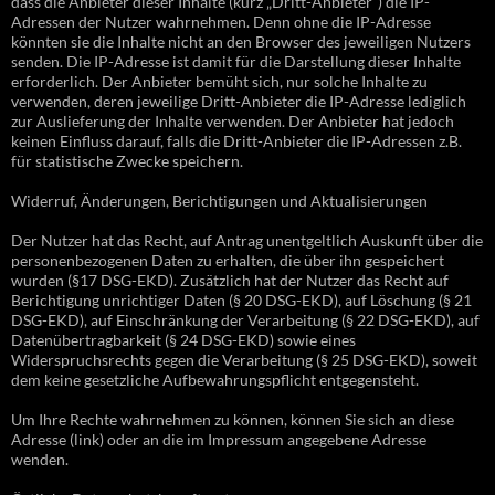
dass die Anbieter dieser Inhalte (kurz „Dritt-Anbieter“) die IP-
Adressen der Nutzer wahrnehmen. Denn ohne die IP-Adresse
könnten sie die Inhalte nicht an den Browser des jeweiligen Nutzers
senden. Die IP-Adresse ist damit für die Darstellung dieser Inhalte
erforderlich. Der Anbieter bemüht sich, nur solche Inhalte zu
verwenden, deren jeweilige Dritt-Anbieter die IP-Adresse lediglich
zur Auslieferung der Inhalte verwenden. Der Anbieter hat jedoch
keinen Einfluss darauf, falls die Dritt-Anbieter die IP-Adressen z.B.
für statistische Zwecke speichern.
Widerruf, Änderungen, Berichtigungen und Aktualisierungen
Der Nutzer hat das Recht, auf Antrag unentgeltlich Auskunft über die
personenbezogenen Daten zu erhalten, die über ihn gespeichert
wurden (§17 DSG-EKD). Zusätzlich hat der Nutzer das Recht auf
Berichtigung unrichtiger Daten (§ 20 DSG-EKD), auf Löschung (§ 21
DSG-EKD), auf Einschränkung der Verarbeitung (§ 22 DSG-EKD), auf
Datenübertragbarkeit (§ 24 DSG-EKD) sowie eines
Widerspruchsrechts gegen die Verarbeitung (§ 25 DSG-EKD), soweit
dem keine gesetzliche Aufbewahrungspflicht entgegensteht.
Um Ihre Rechte wahrnehmen zu können, können Sie sich an diese
Adresse (link) oder an die im Impressum angegebene Adresse
wenden.