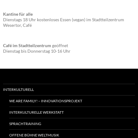
Kantine für alle
Dienstags 18 Uhr kostenloses Essen (vegan) im Stadtteilzentrum
Wesertor, Café
Café im Stadtteilzentrum
geöffnet
Dienstag bis Donnerstag 10-16 Uhr
INTERKULTURELL
WE ARE FAMILY! – INNOVATIONSPROJEKT
INTERKULTURELLE WERKSTATT
SPRACHTRAINING
OFFENE BÜHNE WELTMUSIK