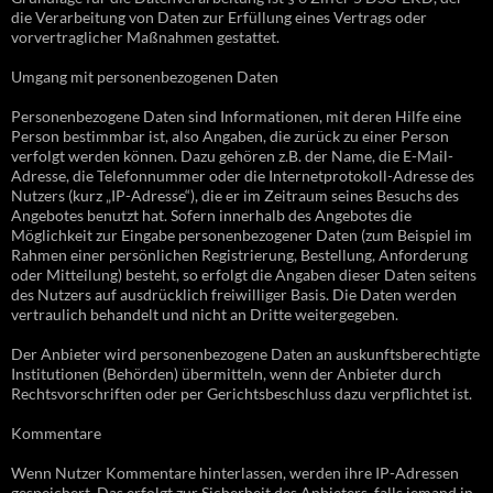
die Verarbeitung von Daten zur Erfüllung eines Vertrags oder
vorvertraglicher Maßnahmen gestattet.
Umgang mit personenbezogenen Daten
Personenbezogene Daten sind Informationen, mit deren Hilfe eine
Person bestimmbar ist, also Angaben, die zurück zu einer Person
verfolgt werden können. Dazu gehören z.B. der Name, die E-Mail-
Adresse, die Telefonnummer oder die Internetprotokoll-Adresse des
Nutzers (kurz „IP-Adresse“), die er im Zeitraum seines Besuchs des
Angebotes benutzt hat. Sofern innerhalb des Angebotes die
Möglichkeit zur Eingabe personenbezogener Daten (zum Beispiel im
Rahmen einer persönlichen Registrierung, Bestellung, Anforderung
oder Mitteilung) besteht, so erfolgt die Angaben dieser Daten seitens
des Nutzers auf ausdrücklich freiwilliger Basis. Die Daten werden
vertraulich behandelt und nicht an Dritte weitergegeben.
Der Anbieter wird personenbezogene Daten an auskunftsberechtigte
Institutionen (Behörden) übermitteln, wenn der Anbieter durch
Rechtsvorschriften oder per Gerichtsbeschluss dazu verpflichtet ist.
Kommentare
Wenn Nutzer Kommentare hinterlassen, werden ihre IP-Adressen
gespeichert. Das erfolgt zur Sicherheit des Anbieters, falls jemand in