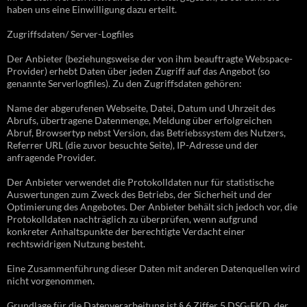
haben uns eine Einwilligung dazu erteilt.
Zugriffsdaten/ Server-Logfiles
Der Anbieter (beziehungsweise der von ihm beauftragte Webspace-
Provider) erhebt Daten über jeden Zugriff auf das Angebot (so
genannte Serverlogfiles). Zu den Zugriffsdaten gehören:
Name der abgerufenen Webseite, Datei, Datum und Uhrzeit des
Abrufs, übertragene Datenmenge, Meldung über erfolgreichen
Abruf, Browsertyp nebst Version, das Betriebssystem des Nutzers,
Referrer URL (die zuvor besuchte Seite), IP-Adresse und der
anfragende Provider.
Der Anbieter verwendet die Protokolldaten nur für statistische
Auswertungen zum Zweck des Betriebs, der Sicherheit und der
Optimierung des Angebotes. Der Anbieter behält sich jedoch vor, die
Protokolldaten nachträglich zu überprüfen, wenn aufgrund
konkreter Anhaltspunkte der berechtigte Verdacht einer
rechtswidrigen Nutzung besteht.
Eine Zusammenführung dieser Daten mit anderen Datenquellen wird
nicht vorgenommen.
Grundlage für die Datenverarbeitung ist § 6 Ziffer 5 DSG-EKD, der