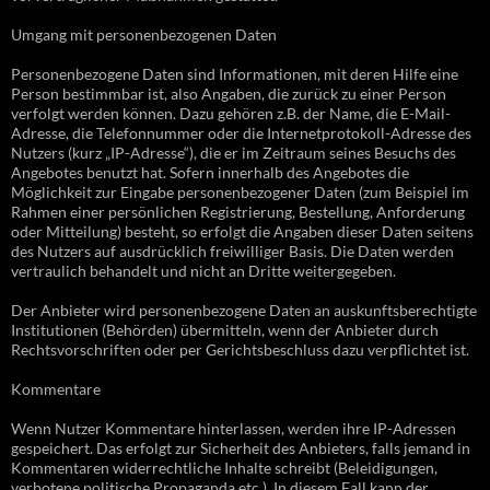
Umgang mit personenbezogenen Daten
Personenbezogene Daten sind Informationen, mit deren Hilfe eine
Person bestimmbar ist, also Angaben, die zurück zu einer Person
verfolgt werden können. Dazu gehören z.B. der Name, die E-Mail-
Adresse, die Telefonnummer oder die Internetprotokoll-Adresse des
Nutzers (kurz „IP-Adresse“), die er im Zeitraum seines Besuchs des
Angebotes benutzt hat. Sofern innerhalb des Angebotes die
Möglichkeit zur Eingabe personenbezogener Daten (zum Beispiel im
Rahmen einer persönlichen Registrierung, Bestellung, Anforderung
oder Mitteilung) besteht, so erfolgt die Angaben dieser Daten seitens
des Nutzers auf ausdrücklich freiwilliger Basis. Die Daten werden
vertraulich behandelt und nicht an Dritte weitergegeben.
Der Anbieter wird personenbezogene Daten an auskunftsberechtigte
Institutionen (Behörden) übermitteln, wenn der Anbieter durch
Rechtsvorschriften oder per Gerichtsbeschluss dazu verpflichtet ist.
Kommentare
Wenn Nutzer Kommentare hinterlassen, werden ihre IP-Adressen
gespeichert. Das erfolgt zur Sicherheit des Anbieters, falls jemand in
Kommentaren widerrechtliche Inhalte schreibt (Beleidigungen,
verbotene politische Propaganda etc.). In diesem Fall kann der