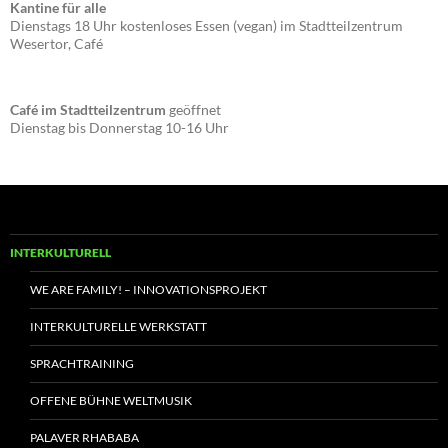
Kantine für alle
Dienstags 18 Uhr kostenloses Essen (vegan) im Stadtteilzentrum
Wesertor, Café
Café im Stadtteilzentrum
geöffnet
Dienstag bis Donnerstag 10-16 Uhr
INTERKULTURELL
WE ARE FAMILY! – INNOVATIONSPROJEKT
INTERKULTURELLE WERKSTATT
SPRACHTRAINING
OFFENE BÜHNE WELTMUSIK
PALAVER RHABABA