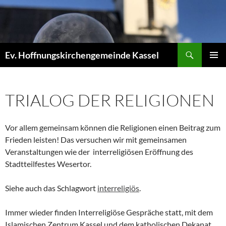
Zum
Inhalt
springen
Suchen
Ev. Hoffnungskirchengemeinde Kassel
PRIMÄR
MENÜ
TRIALOG DER RELIGIONEN
Vor allem gemeinsam können die Religionen einen Beitrag zum
Frieden leisten! Das versuchen wir mit gemeinsamen
Veranstaltungen wie der interreligiösen Eröffnung des
Stadtteilfestes Wesertor.
Siehe auch das Schlagwort
interreligiös
.
Immer wieder finden Interreligiöse Gespräche statt, mit dem
Islamischen Zentrum Kassel und dem katholischen Dekanat.