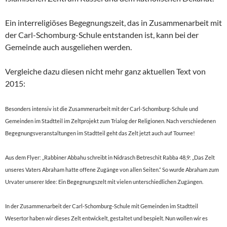
Ein interreligiöses Begegnungszeit, das in Zusammenarbeit mit
der Carl-Schomburg-Schule entstanden ist, kann bei der
Gemeinde auch ausgeliehen werden.
Vergleiche dazu diesen nicht mehr ganz aktuellen Text von
2015:
Besonders intensiv ist die Zusammenarbeit mit der Carl-Schomburg-Schule und
Gemeinden im Stadtteil im Zeltprojekt zum Trialog der Religionen. Nach verschiedenen
Begegnungsveranstaltungen im Stadtteil geht das Zelt jetzt auch auf Tournee!
Aus dem Flyer: „Rabbiner Abbahu schreibt in Nidrasch Betreschit Rabba 48,9: „Das Zelt
unseres Vaters Abraham hatte offene Zugänge von allen Seiten.“ So wurde Abraham zum
Urvater unserer Idee: Ein Begegnungszelt mit vielen unterschiedlichen Zugängen.
In der Zusammenarbeit der Carl-Schomburg-Schule mit Gemeinden im Stadtteil
Wesertor haben wir dieses Zelt entwickelt, gestaltet und bespielt. Nun wollen wir es