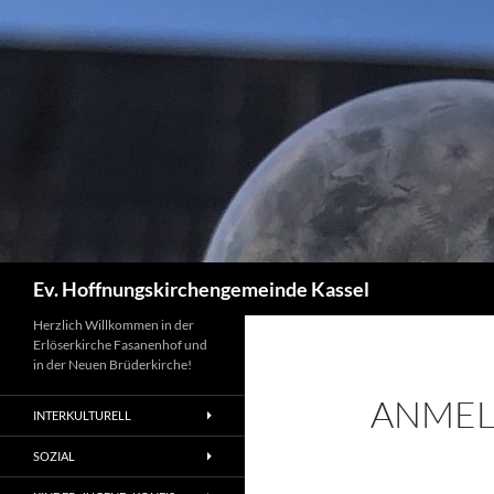
Zum
Inhalt
springen
Suchen
Ev. Hoffnungskirchengemeinde Kassel
Herzlich Willkommen in der
Erlöserkirche Fasanenhof und
in der Neuen Brüderkirche!
ANMEL
INTERKULTURELL
SOZIAL