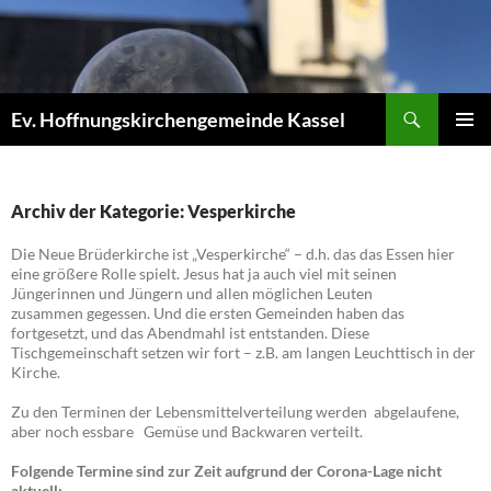
Zum
Inhalt
springen
Suchen
Ev. Hoffnungskirchengemeinde Kassel
PRIMÄR
MENÜ
Archiv der Kategorie: Vesperkirche
Die Neue Brüderkirche ist „Vesperkirche“ – d.h. das das Essen hier
eine größere Rolle spielt. Jesus hat ja auch viel mit seinen
Jüngerinnen und Jüngern und allen möglichen Leuten
zusammen gegessen. Und die ersten Gemeinden haben das
fortgesetzt, und das Abendmahl ist entstanden. Diese
Tischgemeinschaft setzen wir fort – z.B. am langen Leuchttisch in der
Kirche.
Zu den Terminen der Lebensmittelverteilung werden abgelaufene,
aber noch essbare Gemüse und Backwaren verteilt.
Folgende Termine sind zur Zeit aufgrund der Corona-Lage nicht
aktuell: