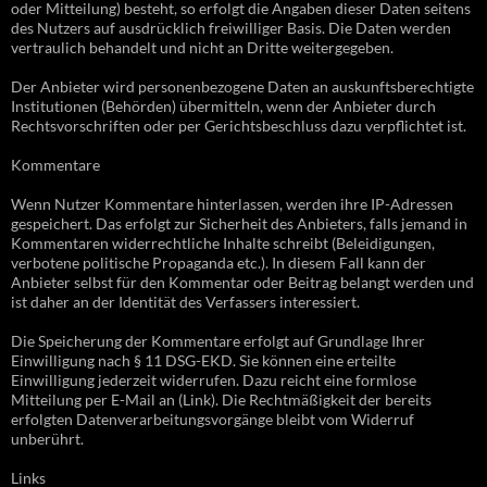
oder Mitteilung) besteht, so erfolgt die Angaben dieser Daten seitens
des Nutzers auf ausdrücklich freiwilliger Basis. Die Daten werden
vertraulich behandelt und nicht an Dritte weitergegeben.
Der Anbieter wird personenbezogene Daten an auskunftsberechtigte
Institutionen (Behörden) übermitteln, wenn der Anbieter durch
Rechtsvorschriften oder per Gerichtsbeschluss dazu verpflichtet ist.
Kommentare
Wenn Nutzer Kommentare hinterlassen, werden ihre IP-Adressen
gespeichert. Das erfolgt zur Sicherheit des Anbieters, falls jemand in
Kommentaren widerrechtliche Inhalte schreibt (Beleidigungen,
verbotene politische Propaganda etc.). In diesem Fall kann der
Anbieter selbst für den Kommentar oder Beitrag belangt werden und
ist daher an der Identität des Verfassers interessiert.
Die Speicherung der Kommentare erfolgt auf Grundlage Ihrer
Einwilligung nach § 11 DSG-EKD. Sie können eine erteilte
Einwilligung jederzeit widerrufen. Dazu reicht eine formlose
Mitteilung per E-Mail an (Link). Die Rechtmäßigkeit der bereits
erfolgten Datenverarbeitungsvorgänge bleibt vom Widerruf
unberührt.
Links