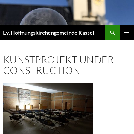
Zum
Inhalt
springen
Suchen
Ev. Hoffnungskirchengemeinde Kassel
PRIMÄR
MENÜ
KUNSTPROJEKT UNDER
CONSTRUCTION