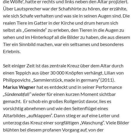
die Wölfe“, hatte er rechts und links neben den Altar projiziert.
Über Lautsprecher war der Schafshirte zu hören, der erzählte,
wie sich Schafe verhalten und was sie in seinen Augen sind. Die
realen Tiere im Gatter in der Kirche und drum herum sich
selbst als „Gemeinde“ zu erleben, den Tieren in die Augen zu
sehen und im Hinterkopf all die Bilder zu haben, die aus diesem
Tier ein Sinnbild machen, war ein seltsames und besonderes
Erlebnis.
Seit einiger Zeit ist das zentrale Kreuz über dem Altar durch
einen Teppich aus über 30 000 Knöpfen verhängt, Lilian von
Philippovichs „Sammlerstück, made in germany“(2011).
Marius Wagner
hat es entdeckt und in seiner Performance
„Sündenabfall“
wieder für einen kurzen Moment sichtbar
gemacht. Er schob ein großes Rollgerüst davor, lies es
vorsichtig abnehmen und wie den Seitenflügel eines
Altarbildes „aufklappen“. Dann stieg er auf eine Leiter und
unterzog das Kreuz einer sorgfältigen „Waschung“. Viele Bilder
blühten bei diesem profanen Vorgang auf, von der