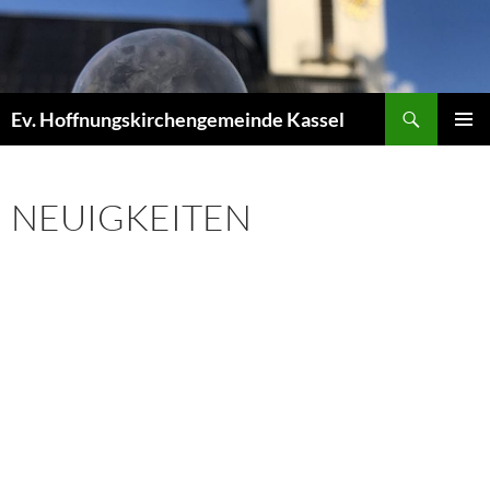
Zum
Inhalt
springen
Suchen
Ev. Hoffnungskirchengemeinde Kassel
PRIMÄR
MENÜ
NEUIGKEITEN