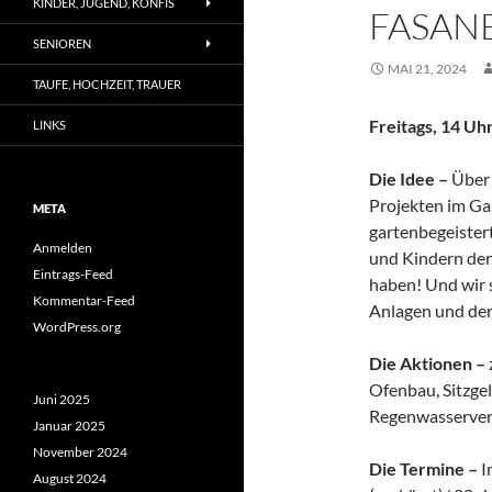
KINDER, JUGEND, KONFIS
FASAN
SENIOREN
MAI 21, 2024
TAUFE, HOCHZEIT, TRAUER
Freitags, 14 Uh
LINKS
Die Idee –
Über 
Projekten im Ga
META
gartenbegeister
Anmelden
und Kindern der
Eintrags-Feed
haben! Und wir 
Kommentar-Feed
Anlagen und der
WordPress.org
Die Aktionen –
Ofenbau, Sitzge
Juni 2025
Regenwasservers
Januar 2025
November 2024
Die Termine –
I
August 2024