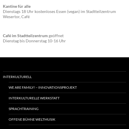
Kantine für alle
Dienstags 18 Uhr kostenloses Essen (vegan) im Stadtteilzentrum
Wesertor, Café
Café im Stadtteilzentrum
geöffnet
Dienstag bis Donnerstag 10-16 Uhr
INTERKULTURELL
WE ARE FAMILY! – INNOVATIONSPROJEKT
INTERKULTURELLE WERKSTATT
SPRACHTRAINING
OFFENE BÜHNE WELTMUSIK