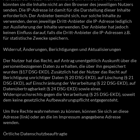
könnten sie die Inhalte nicht an den Browser des jeweiligen Nutzers
senden. Die IP-Adresse ist damit für die Darstellung dieser Inhalte
erforderlich. Der Anbieter bemüht sich, nur solche Inhalte zu
verwenden, deren jeweilige Dritt-Anbieter die IP-Adresse lediglich
zur Auslieferung der Inhalte verwenden. Der Anbieter hat jedoch
keinen Einfluss darauf, falls die Dritt-Anbieter die IP-Adressen z.B.
für statistische Zwecke speichern.
Widerruf, Änderungen, Berichtigungen und Aktualisierungen
Der Nutzer hat das Recht, auf Antrag unentgeltlich Auskunft über die
personenbezogenen Daten zu erhalten, die über ihn gespeichert
wurden (§17 DSG-EKD). Zusätzlich hat der Nutzer das Recht auf
Berichtigung unrichtiger Daten (§ 20 DSG-EKD), auf Löschung (§ 21
DSG-EKD), auf Einschränkung der Verarbeitung (§ 22 DSG-EKD), auf
Datenübertragbarkeit (§ 24 DSG-EKD) sowie eines
Widerspruchsrechts gegen die Verarbeitung (§ 25 DSG-EKD), soweit
dem keine gesetzliche Aufbewahrungspflicht entgegensteht.
Um Ihre Rechte wahrnehmen zu können, können Sie sich an diese
Adresse (link) oder an die im Impressum angegebene Adresse
wenden.
Örtliche Datenschutzbeauftragte