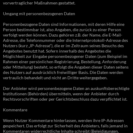
vorvertraglicher Maßnahmen gestattet.
Umgang mit personenbezogenen Daten
Personenbezogene Daten sind Informationen, mit deren Hilfe eine
Person bestimmbar ist, also Angaben, die zurück zu einer Person
verfolgt werden können. Dazu gehören z.B. der Name, die E-Mail-
Adresse, die Telefonnummer oder die Internetprotokoll-Adresse des
Nutzers (kurz „IP-Adresse“), die er im Zeitraum seines Besuchs des
Angebotes benutzt hat. Sofern innerhalb des Angebotes die
Möglichkeit zur Eingabe personenbezogener Daten (zum Beispiel im
Rahmen einer persönlichen Registrierung, Bestellung, Anforderung
oder Mitteilung) besteht, so erfolgt die Angaben dieser Daten seitens
des Nutzers auf ausdrücklich freiwilliger Basis. Die Daten werden
vertraulich behandelt und nicht an Dritte weitergegeben.
Der Anbieter wird personenbezogene Daten an auskunftsberechtigte
Institutionen (Behörden) übermitteln, wenn der Anbieter durch
Rechtsvorschriften oder per Gerichtsbeschluss dazu verpflichtet ist.
Kommentare
Wenn Nutzer Kommentare hinterlassen, werden ihre IP-Adressen
gespeichert. Das erfolgt zur Sicherheit des Anbieters, falls jemand in
Kommentaren widerrechtliche Inhalte schreibt (Beleidigungen,