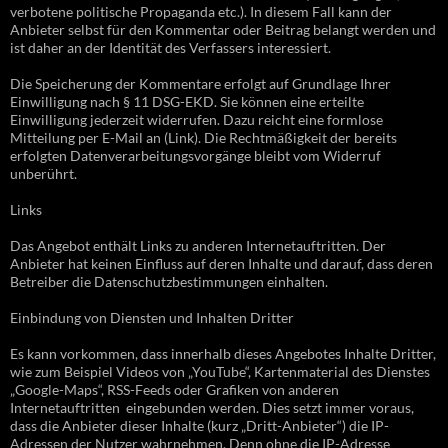
verbotene politische Propaganda etc.). In diesem Fall kann der
Anbieter selbst für den Kommentar oder Beitrag belangt werden und
ist daher an der Identität des Verfassers interessiert.
Die Speicherung der Kommentare erfolgt auf Grundlage Ihrer
Einwilligung nach § 11 DSG-EKD. Sie können eine erteilte
Einwilligung jederzeit widerrufen. Dazu reicht eine formlose
Mitteilung per E-Mail an (Link). Die Rechtmäßigkeit der bereits
erfolgten Datenverarbeitungsvorgänge bleibt vom Widerruf
unberührt.
Links
Das Angebot enthält Links zu anderen Internetauftritten. Der
Anbieter hat keinen Einfluss auf deren Inhalte und darauf, dass deren
Betreiber die Datenschutzbestimmungen einhalten.
Einbindung von Diensten und Inhalten Dritter
Es kann vorkommen, dass innerhalb dieses Angebotes Inhalte Dritter,
wie zum Beispiel Videos von „YouTube“, Kartenmaterial des Dienstes
„Google-Maps“, RSS-Feeds oder Grafiken von anderen
Internetauftritten eingebunden werden. Dies setzt immer voraus,
dass die Anbieter dieser Inhalte (kurz „Dritt-Anbieter“) die IP-
Adressen der Nutzer wahrnehmen. Denn ohne die IP-Adresse