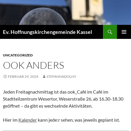
Zum
Inhalt
springen
Suchen
Ev. Hoffnungskirchengemeinde Kassel
PRIMÄR
MENÜ
UNCATEGORIZED
OOK ANDERS
FEBRUAR 29, 2024
STEFANNADOLNY
Jeden Freitagnachmittag ist das ook_Café im Café im
Stadtteilzentrum Wesertor, Weserstraße 26, ab 16.30-18.30
geöffnet – da gibt es wechselnde Aktivitäten.
Hier im
Kalender
kann jede:r sehen, was jeweils geplant ist.