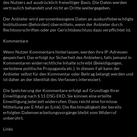
des Nutzers auf ausdrücklich freiwilliger Basis. Die Daten werden
vertraulich behandelt und nicht an Dritte weitergegeben.
Der Anbieter wird personenbezogene Daten an auskunftsberechtigte
Institutionen (Behörden) übermitteln, wenn der Anbieter durch
Rechtsvorschriften oder per Gerichtsbeschluss dazu verpflichtet ist.
Kommentare
Wenn Nutzer Kommentare hinterlassen, werden ihre IP-Adressen
gespeichert. Das erfolgt zur Sicherheit des Anbieters, falls jemand in
Kommentaren widerrechtliche Inhalte schreibt (Beleidigungen,
verbotene politische Propaganda etc.). In diesem Fall kann der
Anbieter selbst für den Kommentar oder Beitrag belangt werden und
ist daher an der Identität des Verfassers interessiert.
Die Speicherung der Kommentare erfolgt auf Grundlage Ihrer
Einwilligung nach § 11 DSG-EKD. Sie können eine erteilte
Einwilligung jederzeit widerrufen. Dazu reicht eine formlose
Mitteilung per E-Mail an (Link). Die Rechtmäßigkeit der bereits
erfolgten Datenverarbeitungsvorgänge bleibt vom Widerruf
unberührt.
Links