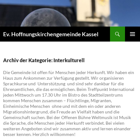
Zum
Inhalt
springen
Suchen
Ev. Hoffnungskirchengemeinde Kassel
PRIMÄR
MENÜ
Archiv der Kategorie: Interkulturell
Die Gemeinde ist offen für Menschen jeder Herkunft. Wir haben ein
Haus zum Ankommen zur Verfügung gestellt. Wir organisieren
Sprachkurse und Unterstützung und sind sehr dankbar für die
Ehrenamtlichen, die das ermöglichen. Beim Treffpunkt International
jeden Mittwoch um 17.30 Uhr im Bistro des Stadtteilzentrums
kommen Menschen zusammen – Flüchtlinge, Migranten,
Einheimische Menschen ohne und mit dem ein oder anderen
Migrationshintergrund, die Freude an Vielfalt haben und die
Gemeinschaft suchen. Bei der Offenen Bühne Weltmusik ist Musik
die Sprache, die Menschen jeder Herkunft verbindet. Bei vielen
weiteren Angeboten sind wir zusammen aktiv und lernen einander
besser kennen. Herzlich willkommen!