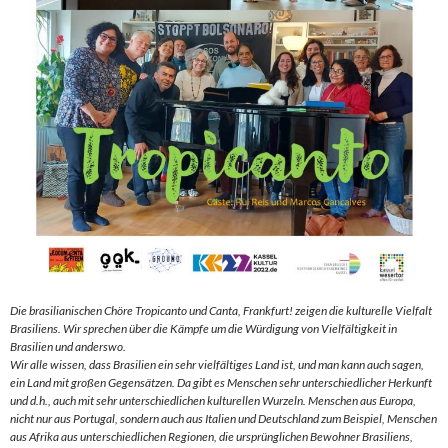
Die brasilianischen Chöre Tropicanto und Canta, Frankfurt! zeigen die kulturelle Vielfalt
Brasiliens. Wir sprechen über die Kämpfe um die Würdigung von Vielfältigkeit in
Brasilien und anderswo.
Wir alle wissen, dass Brasilien ein sehr vielfältiges Land ist, und man kann auch sagen,
ein Land mit großen Gegensätzen. Da gibt es Menschen sehr unterschiedlicher Herkunft
und d.h., auch mit sehr unterschiedlichen kulturellen Wurzeln. Menschen aus Europa,
nicht nur aus Portugal, sondern auch aus Italien und Deutschland zum Beispiel, Menschen
aus Afrika aus unterschiedlichen Regionen, die ursprünglichen Bewohner Brasiliens,