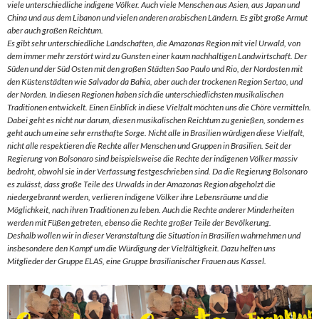
viele unterschiedliche indigene Völker. Auch viele Menschen aus Asien, aus Japan und
China und aus dem Libanon und vielen anderen arabischen Ländern. Es gibt große Armut
aber auch großen Reichtum.
Es gibt sehr unterschiedliche Landschaften, die Amazonas Region mit viel Urwald, von
dem immer mehr zerstört wird zu Gunsten einer kaum nachhaltigen Landwirtschaft. Der
Süden und der Süd Osten mit den großen Städten Sao Paulo und Rio, der Nordosten mit
den Küstenstädten wie Salvador da Bahia, aber auch der trockenen Region Sertao, und
der Norden. In diesen Regionen haben sich die unterschiedlichsten musikalischen
Traditionen entwickelt. Einen Einblick in diese Vielfalt möchten uns die Chöre vermitteln.
Dabei geht es nicht nur darum, diesen musikalischen Reichtum zu genießen, sondern es
geht auch um eine sehr ernsthafte Sorge. Nicht alle in Brasilien würdigen diese Vielfalt,
nicht alle respektieren die Rechte aller Menschen und Gruppen in Brasilien. Seit der
Regierung von Bolsonaro sind beispielsweise die Rechte der indigenen Völker massiv
bedroht, obwohl sie in der Verfassung festgeschrieben sind. Da die Regierung Bolsonaro
es zulässt, dass große Teile des Urwalds in der Amazonas Region abgeholzt die
niedergebrannt werden, verlieren indigene Völker ihre Lebensräume und die
Möglichkeit, nach ihren Traditionen zu leben. Auch die Rechte anderer Minderheiten
werden mit Füßen getreten, ebenso die Rechte großer Teile der Bevölkerung.
Deshalb wollen wir in dieser Veranstaltung die Situation in Brasilien wahrnehmen und
insbesondere den Kampf um die Würdigung der Vielfältigkeit. Dazu helfen uns
Mitglieder der Gruppe ELAS, eine Gruppe brasilianischer Frauen aus Kassel.