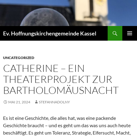
Zum
Inhalt
springen
Suchen
Ev. Hoffnungskirchengemeinde Kassel
PRIMÄR
MENÜ
UNCATEGORIZED
CATHERINE – EIN
THEATERPROJEKT ZUR
BARTHOLOMÄUSNACHT
MAI 21, 2024
STEFANNADOLNY
Es ist eine Geschichte, die alles hat, was eine packende
Geschichte braucht – und es geht um das was uns auch heute
beschäftigt. Es geht um Toleranz, Strategie, Eifersucht, Macht,