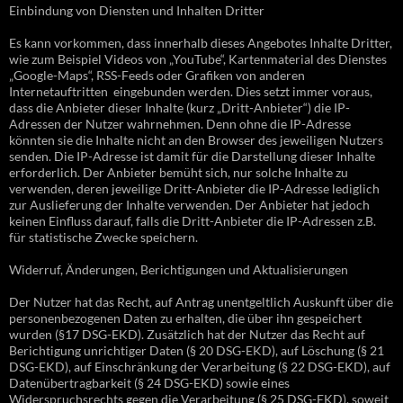
Einbindung von Diensten und Inhalten Dritter
Es kann vorkommen, dass innerhalb dieses Angebotes Inhalte Dritter,
wie zum Beispiel Videos von „YouTube“, Kartenmaterial des Dienstes
„Google-Maps“, RSS-Feeds oder Grafiken von anderen
Internetauftritten eingebunden werden. Dies setzt immer voraus,
dass die Anbieter dieser Inhalte (kurz „Dritt-Anbieter“) die IP-
Adressen der Nutzer wahrnehmen. Denn ohne die IP-Adresse
könnten sie die Inhalte nicht an den Browser des jeweiligen Nutzers
senden. Die IP-Adresse ist damit für die Darstellung dieser Inhalte
erforderlich. Der Anbieter bemüht sich, nur solche Inhalte zu
verwenden, deren jeweilige Dritt-Anbieter die IP-Adresse lediglich
zur Auslieferung der Inhalte verwenden. Der Anbieter hat jedoch
keinen Einfluss darauf, falls die Dritt-Anbieter die IP-Adressen z.B.
für statistische Zwecke speichern.
Widerruf, Änderungen, Berichtigungen und Aktualisierungen
Der Nutzer hat das Recht, auf Antrag unentgeltlich Auskunft über die
personenbezogenen Daten zu erhalten, die über ihn gespeichert
wurden (§17 DSG-EKD). Zusätzlich hat der Nutzer das Recht auf
Berichtigung unrichtiger Daten (§ 20 DSG-EKD), auf Löschung (§ 21
DSG-EKD), auf Einschränkung der Verarbeitung (§ 22 DSG-EKD), auf
Datenübertragbarkeit (§ 24 DSG-EKD) sowie eines
Widerspruchsrechts gegen die Verarbeitung (§ 25 DSG-EKD), soweit