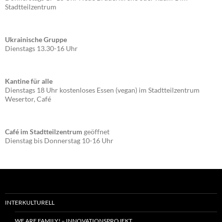
Stadtteilzentrum
Ukrainische Gruppe
Dienstags 13.30-16 Uhr
Kantine für alle
Dienstags 18 Uhr kostenloses Essen (vegan) im Stadtteilzentrum
Wesertor, Café
Café im Stadtteilzentrum
geöffnet
Dienstag bis Donnerstag 10-16 Uhr
INTERKULTURELL
WE ARE FAMILY! – INNOVATIONSPROJEKT