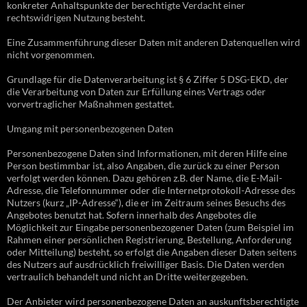
konkreter Anhaltspunkte der berechtigte Verdacht einer
rechtswidrigen Nutzung besteht.
Eine Zusammenführung dieser Daten mit anderen Datenquellen wird
nicht vorgenommen.
Grundlage für die Datenverarbeitung ist § 6 Ziffer 5 DSG-EKD, der
die Verarbeitung von Daten zur Erfüllung eines Vertrags oder
vorvertraglicher Maßnahmen gestattet.
Umgang mit personenbezogenen Daten
Personenbezogene Daten sind Informationen, mit deren Hilfe eine
Person bestimmbar ist, also Angaben, die zurück zu einer Person
verfolgt werden können. Dazu gehören z.B. der Name, die E-Mail-
Adresse, die Telefonnummer oder die Internetprotokoll-Adresse des
Nutzers (kurz „IP-Adresse“), die er im Zeitraum seines Besuchs des
Angebotes benutzt hat. Sofern innerhalb des Angebotes die
Möglichkeit zur Eingabe personenbezogener Daten (zum Beispiel im
Rahmen einer persönlichen Registrierung, Bestellung, Anforderung
oder Mitteilung) besteht, so erfolgt die Angaben dieser Daten seitens
des Nutzers auf ausdrücklich freiwilliger Basis. Die Daten werden
vertraulich behandelt und nicht an Dritte weitergegeben.
Der Anbieter wird personenbezogene Daten an auskunftsberechtigte