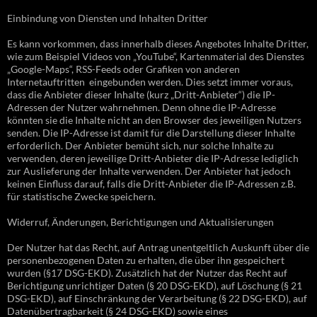
Einbindung von Diensten und Inhalten Dritter
Es kann vorkommen, dass innerhalb dieses Angebotes Inhalte Dritter,
wie zum Beispiel Videos von „YouTube“, Kartenmaterial des Dienstes
„Google-Maps“, RSS-Feeds oder Grafiken von anderen
Internetauftritten eingebunden werden. Dies setzt immer voraus,
dass die Anbieter dieser Inhalte (kurz „Dritt-Anbieter“) die IP-
Adressen der Nutzer wahrnehmen. Denn ohne die IP-Adresse
könnten sie die Inhalte nicht an den Browser des jeweiligen Nutzers
senden. Die IP-Adresse ist damit für die Darstellung dieser Inhalte
erforderlich. Der Anbieter bemüht sich, nur solche Inhalte zu
verwenden, deren jeweilige Dritt-Anbieter die IP-Adresse lediglich
zur Auslieferung der Inhalte verwenden. Der Anbieter hat jedoch
keinen Einfluss darauf, falls die Dritt-Anbieter die IP-Adressen z.B.
für statistische Zwecke speichern.
Widerruf, Änderungen, Berichtigungen und Aktualisierungen
Der Nutzer hat das Recht, auf Antrag unentgeltlich Auskunft über die
personenbezogenen Daten zu erhalten, die über ihn gespeichert
wurden (§17 DSG-EKD). Zusätzlich hat der Nutzer das Recht auf
Berichtigung unrichtiger Daten (§ 20 DSG-EKD), auf Löschung (§ 21
DSG-EKD), auf Einschränkung der Verarbeitung (§ 22 DSG-EKD), auf
Datenübertragbarkeit (§ 24 DSG-EKD) sowie eines