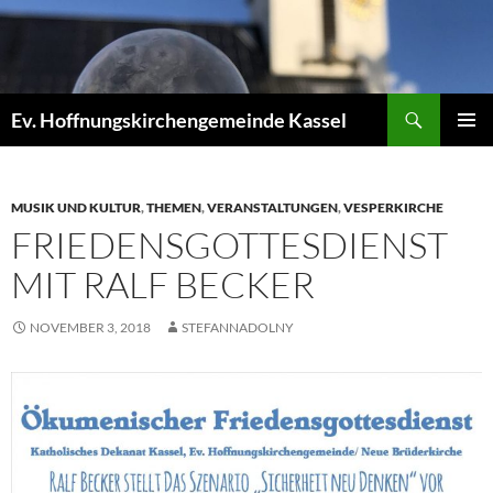
Zum
Inhalt
springen
Suchen
Ev. Hoffnungskirchengemeinde Kassel
PRIMÄR
MENÜ
MUSIK UND KULTUR
,
THEMEN
,
VERANSTALTUNGEN
,
VESPERKIRCHE
FRIEDENSGOTTESDIENST
MIT RALF BECKER
NOVEMBER 3, 2018
STEFANNADOLNY