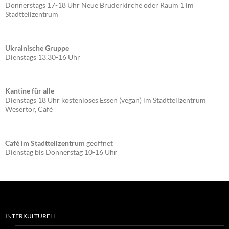
Donnerstags 17-18 Uhr Neue Brüderkirche oder Raum 1 im
Stadtteilzentrum
Ukrainische Gruppe
Dienstags 13.30-16 Uhr
Kantine für alle
Dienstags 18 Uhr kostenloses Essen (vegan) im Stadtteilzentrum
Wesertor, Café
Café im Stadtteilzentrum
geöffnet
Dienstag bis Donnerstag 10-16 Uhr
INTERKULTURELL