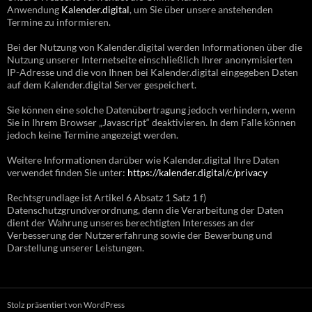
Anwendung
Kalender.digital
, um Sie über unsere anstehenden
Termine zu informieren.
Bei der Nutzung von Kalender.digital werden Informationen über die
Nutzung unserer Internetseite einschließlich Ihrer anonymisierten
IP-Adresse und die von Ihnen bei Kalender.digital eingegeben Daten
auf dem Kalender.digital Server gespeichert.
Sie können eine solche Datenübertragung jedoch verhindern, wenn
Sie in Ihrem Browser „Javascript“ deaktivieren. In dem Falle können
jedoch keine Termine angezeigt werden.
Weitere Informationen darüber wie Kalender.digital Ihre Daten
verwendet finden Sie unter:
https://kalender.digital/c/privacy
Rechtsgrundlage ist Artikel 6 Absatz 1 Satz 1 f)
Datenschutzgrundverordnung, denn die Verarbeitung der Daten
dient der Wahrung unseres berechtigten Interesses an der
Verbesserung der Nutzererfahrung sowie der Bewerbung und
Darstellung unserer Leistungen.
Stolz präsentiert von WordPress