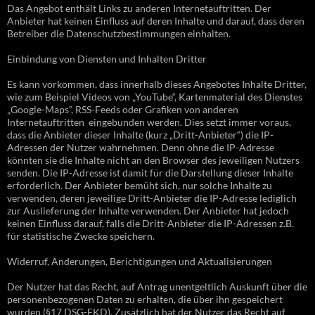
Das Angebot enthält Links zu anderen Internetauftritten. Der
Anbieter hat keinen Einfluss auf deren Inhalte und darauf, dass deren
Betreiber die Datenschutzbestimmungen einhalten.
Einbindung von Diensten und Inhalten Dritter
Es kann vorkommen, dass innerhalb dieses Angebotes Inhalte Dritter,
wie zum Beispiel Videos von „YouTube“, Kartenmaterial des Dienstes
„Google-Maps“, RSS-Feeds oder Grafiken von anderen
Internetauftritten eingebunden werden. Dies setzt immer voraus,
dass die Anbieter dieser Inhalte (kurz „Dritt-Anbieter“) die IP-
Adressen der Nutzer wahrnehmen. Denn ohne die IP-Adresse
könnten sie die Inhalte nicht an den Browser des jeweiligen Nutzers
senden. Die IP-Adresse ist damit für die Darstellung dieser Inhalte
erforderlich. Der Anbieter bemüht sich, nur solche Inhalte zu
verwenden, deren jeweilige Dritt-Anbieter die IP-Adresse lediglich
zur Auslieferung der Inhalte verwenden. Der Anbieter hat jedoch
keinen Einfluss darauf, falls die Dritt-Anbieter die IP-Adressen z.B.
für statistische Zwecke speichern.
Widerruf, Änderungen, Berichtigungen und Aktualisierungen
Der Nutzer hat das Recht, auf Antrag unentgeltlich Auskunft über die
personenbezogenen Daten zu erhalten, die über ihn gespeichert
wurden (§17 DSG-EKD). Zusätzlich hat der Nutzer das Recht auf