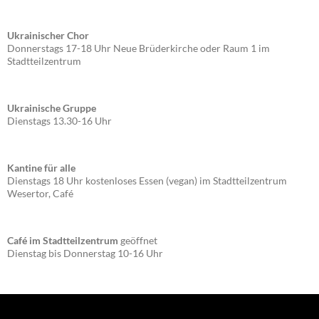
Ukrainischer Chor
Donnerstags 17-18 Uhr Neue Brüderkirche oder Raum 1 im
Stadtteilzentrum
Ukrainische Gruppe
Dienstags 13.30-16 Uhr
Kantine für alle
Dienstags 18 Uhr kostenloses Essen (vegan) im Stadtteilzentrum
Wesertor, Café
Café im Stadtteilzentrum
geöffnet
Dienstag bis Donnerstag 10-16 Uhr