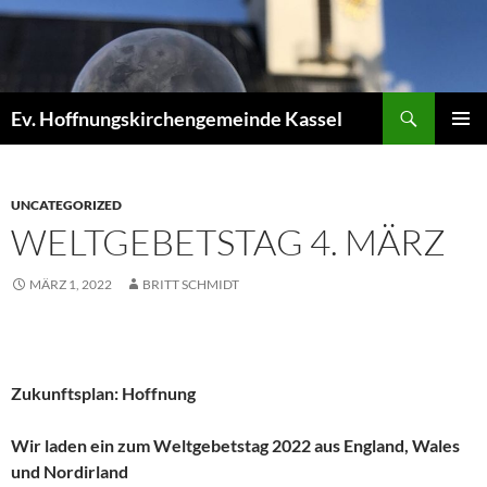
Zum
Inhalt
springen
Suchen
Ev. Hoffnungskirchengemeinde Kassel
PRIMÄR
MENÜ
UNCATEGORIZED
WELTGEBETSTAG 4. MÄRZ
MÄRZ 1, 2022
BRITT SCHMIDT
Zukunftsplan: Hoffnung
Wir laden ein zum Weltgebetstag 2022 aus England, Wales
und Nordirland