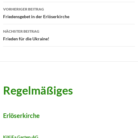
Beitragsnavigation
VORHERIGER BEITRAG
Friedensgebet in der Erlöserkirche
NÄCHSTER BEITRAG
Frieden für die Ukraine!
Regelmäßiges
Erlöserkirche
KiKiFa Garten-AG