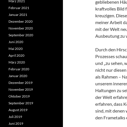
März 2021
gebliebenen Häu
Februar 2021
kraftvolles Bild 
Januar 2021
kreuzigen. Diese
Dezember 2020
meiner Arbeit d
November 2020
mit der Welt neu
September 2020
Ausbeutung zu 
Juni 2020
Mai 2020
Durch den Hirs
April 2020
Prozesses schaue
März 2020
und „zu sehen, 
Februar 2020
nicht nur diese
Januar 2020
als Rahmen – Nat
Dezember 2019
unserem innere
November 2019
Haltungen zu se
Oktober 2019
der Welt erfahr
September 2019
erfahren, dass
August 2019
sind, mit denen 
Juli 2019
den Frametalks 
Juni 2019