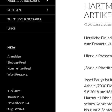
KINDER, JUGEND, KONFIS
HARTM
SENIOREN
ARTIKE
TAUFE, HOCHZEIT, TRAUER
AUGUST 2, 2018
LINKS
Herzliche Einla
zum Frametalks-
META
Hier die Pressem
Anmelden
Eintrags-Feed
„Soziale Plastik
Kommentar-Feed
WordPress.org
Josef Beuys ist 
Arbeit „7000 Ei
Juni 2025
5.8.2018 um 18 
Januar 2025
Hartmut Hübner 
November 2024
seines Konzepte
August 2024
bis zum 2. Septe