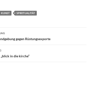
KUNST
SPIRITUALITÄT
avigation
RAG
undgebung gegen Rüstungsexporte
G
„blick in die kirche“