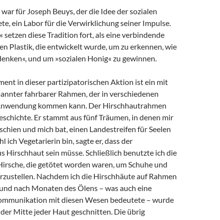
 war für Joseph Beuys, der die Idee der sozialen
te, ein Labor für die Verwirklichung seiner Impulse.
 setzen diese Tradition fort, als eine verbindende
len Plastik, die entwickelt wurde, um zu erkennen, wie
denken«, und um »sozialen Honig« zu gewinnen.
ment in dieser partizipatorischen Aktion ist ein mit
annter fahrbarer Rahmen, der in verschiedenen
Anwendung kommen kann. Der Hirschhautrahmen
eschichte. Er stammt aus fünf Träumen, in denen mir
chien und mich bat, einen Landestreifen für Seelen
 ich Vegetarierin bin, sagte er, dass der
s Hirschhaut sein müsse. Schließlich benutzte ich die
Hirsche, die getötet worden waren, um Schuhe und
zustellen. Nachdem ich die Hirschhäute auf Rahmen
 und nach Monaten des Ölens – was auch eine
ommunikation mit diesen Wesen bedeutete – wurde
der Mitte jeder Haut geschnitten. Die übrig