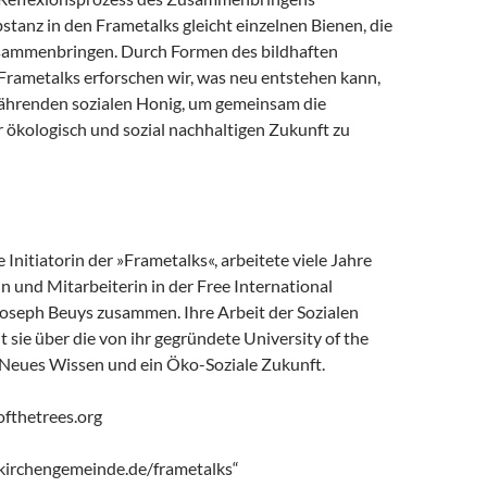
bstanz in den Frametalks gleicht einzelnen Bienen, die
sammenbringen. Durch Formen des bildhaften
Frametalks erforschen wir, was neu entstehen kann,
ährenden sozialen Honig, um gemeinsam die
 ökologisch und sozial nachhaltigen Zukunft zu
e Initiatorin der »Frametalks«, arbeitete viele Jahre
in und Mitarbeiterin in der Free International
Joseph Beuys zusammen. Ihre Arbeit der Sozialen
lt sie über die von ihr gegründete University of the
r Neues Wissen und ein Öko-Soziale Zukunft.
fthetrees.org
irchengemeinde.de/frametalks“