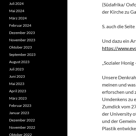
Juli 2024
(Südafrika/ Oxfo
Mai 2024
der Kirche zu Gas
März 2024
Februar 2024
S. auch die Seite
Dezember 2023
November 2023
Und dazu ein Art
Oktober 2023
https://www.ev
September 2023
August 2023
„Sozialer Honig 
Juli 2023
Juni 2023
Unsere Denkrahm
Mai 2023
meinen und was
April 2023
erforschen und 
März 2023
Umdenkens zu e
Februar 2023
Zumdick vom 27.
Januar 2023
der University o
Dezember 2022
und der Gemeind
November 2022
Plastik entwicke
Oktober 2022