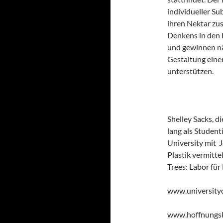
individueller Su
ihren Nektar zu
Denkens in den 
und gewinnen n
Gestaltung einer
unterstützen.
Shelley Sacks, di
lang als Student
University mit 
Plastik vermitte
Trees: Labor fü
www.universityo
www.hoffnungsk