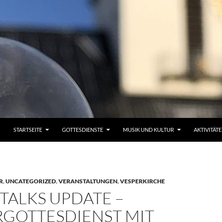
STARTSEITE
GOTTESDIENSTE
MUSIK UND KULTUR
AKTIVITÄT
R
,
UNCATEGORIZED
,
VERANSTALTUNGEN
,
VESPERKIRCHE
TALKS UPDATE –
RGOTTESDIENST MIT