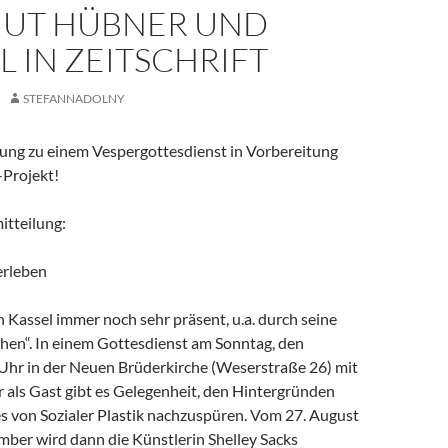
UT HÜBNER UND
L IN ZEITSCHRIFT
STEFANNADOLNY
dung zu einem Vespergottesdienst in Vorbereitung
Projekt!
itteilung:
 erleben
in Kassel immer noch sehr präsent, u.a. durch seine
chen“. In einem Gottesdienst am Sonntag, den
Uhr in der Neuen Brüderkirche (Weserstraße 26) mit
als Gast gibt es Gelegenheit, den Hintergründen
s von Sozialer Plastik nachzuspüren. Vom 27. August
mber wird dann die Künstlerin Shelley Sacks