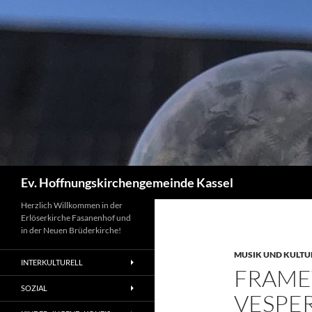
Zum
Inhalt
springen
Suchen
Ev. Hoffnungskirchengemeinde Kassel
Herzlich Willkommen in der
Erlöserkirche Fasanenhof und
in der Neuen Brüderkirche!
MUSIK UND KULTU
INTERKULTURELL
FRAME
SOZIAL
VESPE