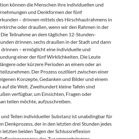
ion können die Menschen ihre individuellen und
hrnehmungen und Denkformen der fünf
erkunden – drinnen mittels des Hirschhautrahmens in
rkirche oder draußen, wenn wir den Rahmen in der
n. Die Teilnahme an dem täglichen 12-Stunden-
Stunden drinnen, sechs draußen in der Stadt und dann
 drinnen – ermöglicht eine individuelle und
ndung einer der fünf Wirklichkeiten. Die Leute
längere oder kürzere Perioden an einem oder an
eilzunehmen. Der Prozess oszilliert zwischen einer
eigenen Konzepte, Gedanken und Bilder und einem
 auf die Welt. Zweihundert kleine Tafeln sind
ußen verfügbar, um Einsichten, Fragen oder
an teilen möchte, aufzuschreiben.
nd Teilen individueller Substanz ist unabdingbar für
 Denkprozess, der in den letzten drei Stunden jedes
 letzten beiden Tagen der Schlussreflexion
r Reflexionsprozess des Zusammenbringens