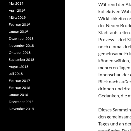
Mai 2019
Während der Akt
April 2019
kollektiven Wa
März 2019
Wirklichkeiten 
Februar 2019
der Neuen Brude
Januar 2019
Stadt aufstelle
Dezember 2018
Prozess – drei 
November 2018
noch einmal drei
Oktober 2018
gemeinsame Erku
September 2018
können wählen, 
August 2018
mehreren Tagen t
Juli 2018
Innenschau der 
Februar 2017
Blick nach außen
Februar 2016
drinnen und dra
Januar 2016
Gedanken, die m
Dezember 2015
November 2015
Dieses Sammeln u
den gemeinsamen
Tages und an den
stattfindet. De