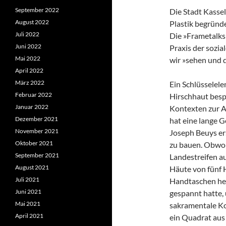
September 2022
Die Stadt Kassel
August 2022
Plastik begründe
Juli 2022
Die »Frametalks«
Juni 2022
Praxis der sozia
Mai 2022
wir »sehen und 
April 2022
März 2022
Ein Schlüsselele
Februar 2022
Hirschhaut besp
Januar 2022
Kontexten zur 
Dezember 2021
hat eine lange G
November 2021
Joseph Beuys ers
Oktober 2021
zu bauen. Obwohl
September 2021
Landestreifen au
August 2021
Häute von fünf 
Juli 2021
Handtaschen her
Juni 2021
gespannt hatte,
Mai 2021
sakramentale K
April 2021
ein Quadrat aus 