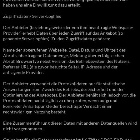
haben uns eine Einwilligung dazu erteilt.
Zugriffsdaten/ Server-Logfiles
Der Anbieter (beziehungsweise der von ihm beauftragte Webspace-
Provider) erhebt Daten über jeden Zugriff auf das Angebot (so
genannte Serverlogfiles). Zu den Zugriffsdaten gehören:
Name der abgerufenen Webseite, Datei, Datum und Uhrzeit des
Abrufs, übertragene Datenmenge, Meldung über erfolgreichen
Abruf, Browsertyp nebst Version, das Betriebssystem des Nutzers,
Referrer URL (die zuvor besuchte Seite), IP-Adresse und der
anfragende Provider.
Der Anbieter verwendet die Protokolldaten nur für statistische
Auswertungen zum Zweck des Betriebs, der Sicherheit und der
Optimierung des Angebotes. Der Anbieter behält sich jedoch vor, die
Protokolldaten nachträglich zu überprüfen, wenn aufgrund
konkreter Anhaltspunkte der berechtigte Verdacht einer
rechtswidrigen Nutzung besteht.
Eine Zusammenführung dieser Daten mit anderen Datenquellen wird
nicht vorgenommen.
Grundlage für die Datenverarbeitung ist § 6 Ziffer 5 DSG-EKD, der