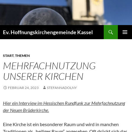
Zum
Inhalt
springen
Suchen
Ev. Hoffnungskirchengemeinde Kassel
PRIMÄR
MENÜ
START
,
THEMEN
MEHRFACHNUTZUNG
UNSERER KIRCHEN
FEBRUAR 24, 2023
STEFANNADOLNY
Hier ein Interview im Hessischen Rundfunk zur Mehrfachnutzung
der Neuen Brüderkirche
.
Eine Kirche ist ein besonderer Raum und wird in manchen
Traditionen als „heiliger Raum“ angesehen. Oft drückt sich das