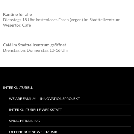
Kantine für alle
Dienstags 18 Uhr kostenloses Essen (vegan) im Stadtteilzentrum
Wesertor, Café
Café im Stadtteilzentrum
geöffnet
Dienstag bis Donnerstag 10-16 Uhr
INTERKULTURELL
WE ARE FAMILY! – INNOVATIONSPROJEKT
INTERKULTURELLE WERKSTATT
SPRACHTRAINING
OFFENE BÜHNE WELTMUSIK