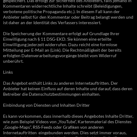
gespeichert. Das erfolgt zur Sicherheit des Anbieters, falls jemand in
Kommentaren widerrechtliche Inhalte schreibt (Beleidigungen,
verbotene politische Propaganda etc.). In diesem Fall kann der
Anbieter selbst für den Kommentar oder Beitrag belangt werden und
ist daher an der Identität des Verfassers interessiert.
Die Speicherung der Kommentare erfolgt auf Grundlage Ihrer
Einwilligung nach § 11 DSG-EKD. Sie können eine erteilte
Einwilligung jederzeit widerrufen. Dazu reicht eine formlose
Mitteilung per E-Mail an (Link). Die Rechtmäßigkeit der bereits
erfolgten Datenverarbeitungsvorgänge bleibt vom Widerruf
unberührt.
Links
Das Angebot enthält Links zu anderen Internetauftritten. Der
Anbieter hat keinen Einfluss auf deren Inhalte und darauf, dass deren
Betreiber die Datenschutzbestimmungen einhalten.
Einbindung von Diensten und Inhalten Dritter
Es kann vorkommen, dass innerhalb dieses Angebotes Inhalte Dritter,
wie zum Beispiel Videos von „YouTube“, Kartenmaterial des Dienstes
„Google-Maps“, RSS-Feeds oder Grafiken von anderen
Internetauftritten eingebunden werden. Dies setzt immer voraus,