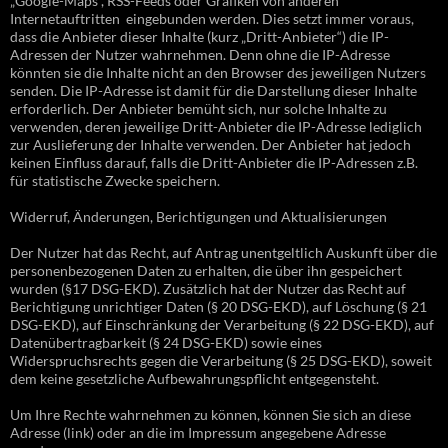
„Google-Maps“, RSS-Feeds oder Grafiken von anderen
Internetauftritten eingebunden werden. Dies setzt immer voraus,
dass die Anbieter dieser Inhalte (kurz „Dritt-Anbieter“) die IP-
Adressen der Nutzer wahrnehmen. Denn ohne die IP-Adresse
könnten sie die Inhalte nicht an den Browser des jeweiligen Nutzers
senden. Die IP-Adresse ist damit für die Darstellung dieser Inhalte
erforderlich. Der Anbieter bemüht sich, nur solche Inhalte zu
verwenden, deren jeweilige Dritt-Anbieter die IP-Adresse lediglich
zur Auslieferung der Inhalte verwenden. Der Anbieter hat jedoch
keinen Einfluss darauf, falls die Dritt-Anbieter die IP-Adressen z.B.
für statistische Zwecke speichern.
Widerruf, Änderungen, Berichtigungen und Aktualisierungen
Der Nutzer hat das Recht, auf Antrag unentgeltlich Auskunft über die
personenbezogenen Daten zu erhalten, die über ihn gespeichert
wurden (§17 DSG-EKD). Zusätzlich hat der Nutzer das Recht auf
Berichtigung unrichtiger Daten (§ 20 DSG-EKD), auf Löschung (§ 21
DSG-EKD), auf Einschränkung der Verarbeitung (§ 22 DSG-EKD), auf
Datenübertragbarkeit (§ 24 DSG-EKD) sowie eines
Widerspruchsrechts gegen die Verarbeitung (§ 25 DSG-EKD), soweit
dem keine gesetzliche Aufbewahrungspflicht entgegensteht.
Um Ihre Rechte wahrnehmen zu können, können Sie sich an diese
Adresse (link) oder an die im Impressum angegebene Adresse