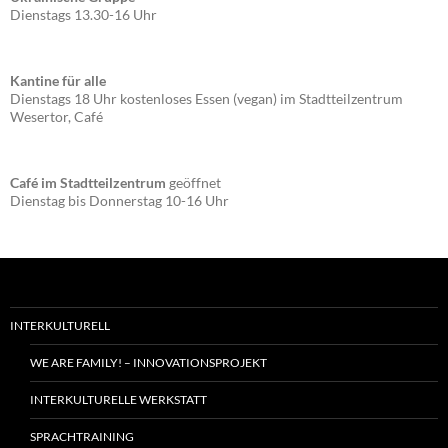
Dienstags 13.30-16 Uhr
Kantine für alle
Dienstags 18 Uhr kostenloses Essen (vegan) im Stadtteilzentrum
Wesertor, Café
Café im Stadtteilzentrum
geöffnet
Dienstag bis Donnerstag 10-16 Uhr
INTERKULTURELL
WE ARE FAMILY! – INNOVATIONSPROJEKT
INTERKULTURELLE WERKSTATT
SPRACHTRAINING