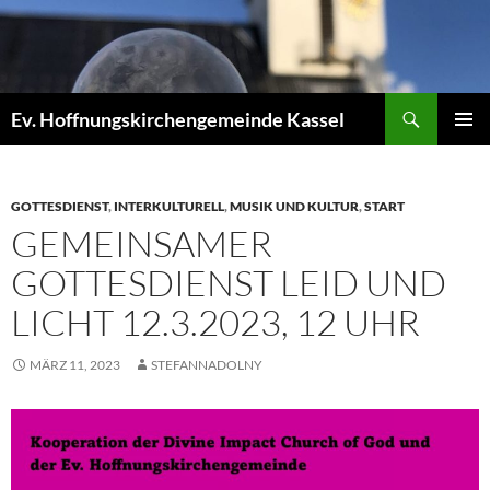
Zum
Inhalt
springen
Suchen
Ev. Hoffnungskirchengemeinde Kassel
PRIMÄR
MENÜ
GOTTESDIENST
,
INTERKULTURELL
,
MUSIK UND KULTUR
,
START
GEMEINSAMER
GOTTESDIENST LEID UND
LICHT 12.3.2023, 12 UHR
MÄRZ 11, 2023
STEFANNADOLNY