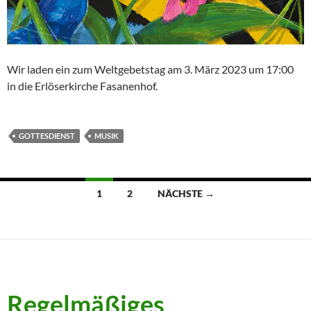
Wir laden ein zum Weltgebetstag am 3. März 2023 um 17:00
in die Erlöserkirche Fasanenhof.
GOTTESDIENST
MUSIK
Beitragsnavigation
1
2
NÄCHSTE →
Regelmäßiges