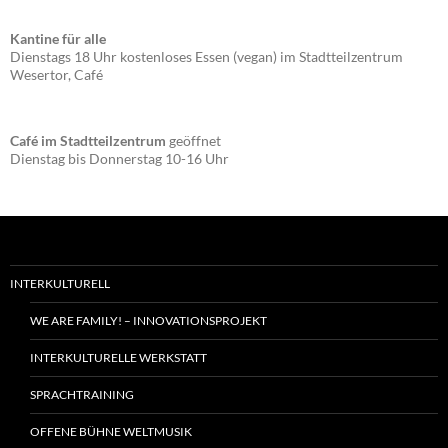
Kantine für alle
Dienstags 18 Uhr kostenloses Essen (vegan) im Stadtteilzentrum
Wesertor, Café
Café im Stadtteilzentrum
geöffnet
Dienstag bis Donnerstag 10-16 Uhr
INTERKULTURELL
WE ARE FAMILY! – INNOVATIONSPROJEKT
INTERKULTURELLE WERKSTATT
SPRACHTRAINING
OFFENE BÜHNE WELTMUSIK