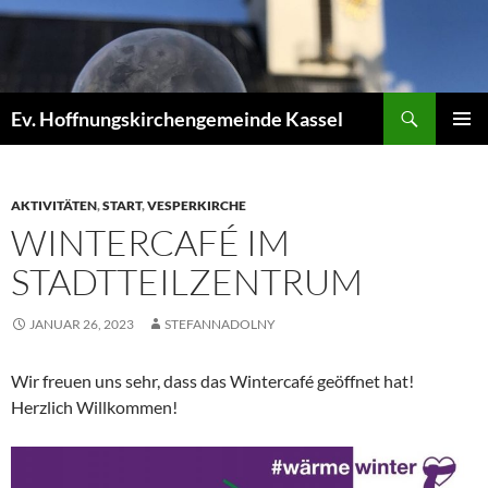
Zum
Inhalt
springen
Suchen
Ev. Hoffnungskirchengemeinde Kassel
PRIMÄR
MENÜ
AKTIVITÄTEN
,
START
,
VESPERKIRCHE
WINTERCAFÉ IM
STADTTEILZENTRUM
JANUAR 26, 2023
STEFANNADOLNY
Wir freuen uns sehr, dass das Wintercafé geöffnet hat!
Herzlich Willkommen!