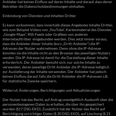
Anbieter hat keinen Einfluss auf deren Inhalte und darauf, dass deren
Betreiber die Datenschutzbestimmungen einhalten.
Einbindung von Diensten und Inhalten Dritter
Es kann vorkommen, dass innerhalb dieses Angebotes Inhalte Dritter,
wie zum Beispiel Videos von „YouTube“, Kartenmaterial des Dienstes
„Google-Maps“, RSS-Feeds oder Grafiken von anderen
Internetauftritten eingebunden werden. Dies setzt immer voraus,
dass die Anbieter dieser Inhalte (kurz „Dritt-Anbieter“) die IP-
Adressen der Nutzer wahrnehmen. Denn ohne die IP-Adresse
könnten sie die Inhalte nicht an den Browser des jeweiligen Nutzers
senden. Die IP-Adresse ist damit für die Darstellung dieser Inhalte
erforderlich. Der Anbieter bemüht sich, nur solche Inhalte zu
verwenden, deren jeweilige Dritt-Anbieter die IP-Adresse lediglich
zur Auslieferung der Inhalte verwenden. Der Anbieter hat jedoch
keinen Einfluss darauf, falls die Dritt-Anbieter die IP-Adressen z.B.
für statistische Zwecke speichern.
Widerruf, Änderungen, Berichtigungen und Aktualisierungen
Der Nutzer hat das Recht, auf Antrag unentgeltlich Auskunft über die
personenbezogenen Daten zu erhalten, die über ihn gespeichert
wurden (§17 DSG-EKD). Zusätzlich hat der Nutzer das Recht auf
Berichtigung unrichtiger Daten (§ 20 DSG-EKD), auf Löschung (§ 21