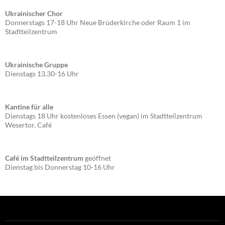
Ukrainischer Chor
Donnerstags 17-18 Uhr Neue Brüderkirche oder Raum 1 im
Stadtteilzentrum
Ukrainische Gruppe
Dienstags 13.30-16 Uhr
Kantine für alle
Dienstags 18 Uhr kostenloses Essen (vegan) im Stadtteilzentrum
Wesertor, Café
Café im Stadtteilzentrum
geöffnet
Dienstag bis Donnerstag 10-16 Uhr