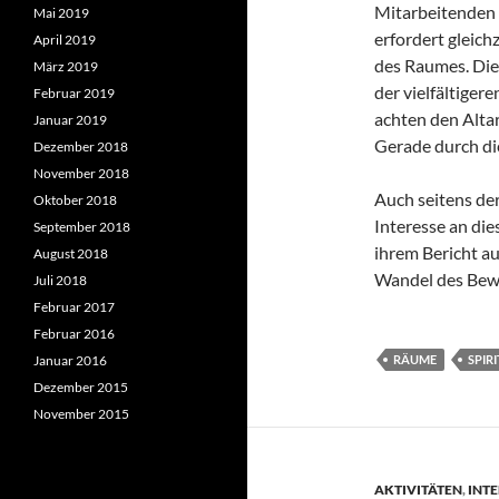
Mitarbeitenden 
Mai 2019
erfordert gleich
April 2019
des Raumes. Die
März 2019
der vielfältiger
Februar 2019
achten den Altar
Januar 2019
Gerade durch di
Dezember 2018
November 2018
Auch seitens der
Oktober 2018
Interesse an die
September 2018
ihrem Bericht a
August 2018
Wandel des Bew
Juli 2018
Februar 2017
Februar 2016
Januar 2016
RÄUME
SPIR
Dezember 2015
November 2015
AKTIVITÄTEN
,
INT