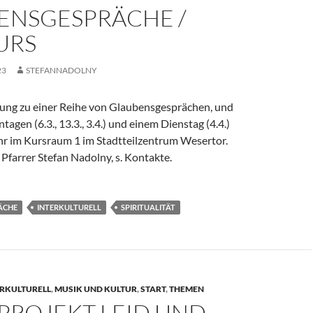
ENSGESPRÄCHE /
URS
23
STEFANNADOLNY
dung zu einer Reihe von Glaubensgesprächen, und
agen (6.3., 13.3., 3.4.) und einem Dienstag (4.4.)
hr im Kursraum 1 im Stadtteilzentrum Wesertor.
 Pfarrer Stefan Nadolny, s. Kontakte.
ÄCHE
INTERKULTURELL
SPIRITUALITÄT
ERKULTURELL
,
MUSIK UND KULTUR
,
START
,
THEMEN
PROJEKT LEID UND