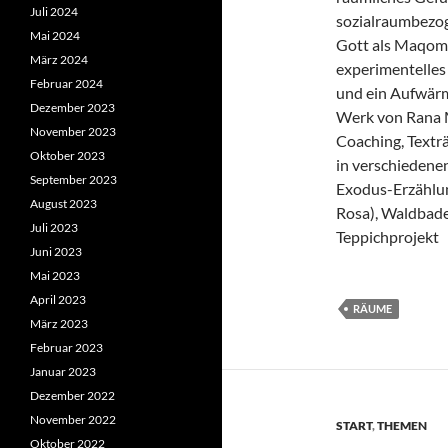
Juli 2024
sozialraumbezog
Mai 2024
Gott als Maqom
März 2024
experimentelle
Februar 2024
und ein Aufwärm
Dezember 2023
Werk von Rana 
November 2023
Coaching, Textr
Oktober 2023
in verschiedenen
September 2023
Exodus-Erzählu
August 2023
Rosa), Waldbade
Juli 2023
Teppichprojekt
Juni 2023
Mai 2023
April 2023
RÄUME
März 2023
Februar 2023
Januar 2023
Dezember 2022
November 2022
START
,
THEMEN
Oktober 2022