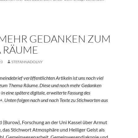
MEHR GEDANKEN ZUM
 RÄUME
23
STEFANNADOLNY
indebrief veröffentlichten Artikeln ist uns noch viel
n zum Thema Räume
.
Diese und noch mehr Gedanken
in eine spätere digitale, erweiterte Fassung des
+.
Unten folgen nach und nach Texte zu Stichworten aus
ld (Burow), Forschung an der Uni Kassel über Armut
, das Stichwort Atmosphäre und Heiliger Geist als
ühl, Gemeinwesenarbeit, Gemeinwesendiakonie und