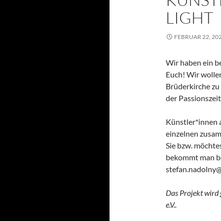
LIGHT
FEBRUAR 22, 20
Wir haben ein b
Euch! Wir wolle
Brüderkirche z
der Passionszei
Künstler*innen 
einzelnen zusam
Sie bzw. möchte
bekommt man be
stefan.nadolny@
Das Projekt wird 
e.V..