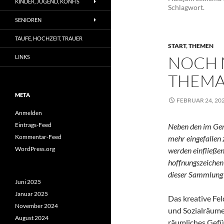
KINDER, JUGEND, KONFIS
Schlagwort.
SENIOREN
TAUFE, HOCHZEIT, TRAUER
START
,
THEMEN
NOCH 
LINKS
THEMA
META
FEBRUAR 24, 20
Anmelden
Eintrags-Feed
Neben den im Geme
Kommentar-Feed
mehr eingefalle
WordPress.org
werden einfließen 
hoffnungszeichen
dieser Sammlung
Juni 2025
Januar 2025
Das kreative Fe
November 2024
und Sozialräume
August 2024
räumliches Gef