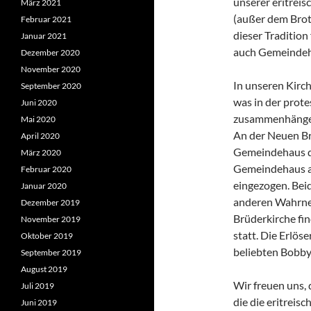
unserer eritreis
März 2021
(außer dem Brot,
Februar 2021
dieser Traditio
Januar 2021
auch Gemeindeh
Dezember 2020
November 2020
In unseren Kirc
September 2020
was in der prot
Juni 2020
zusammenhängen
Mai 2020
An der Neuen Br
April 2020
Gemeindehaus da
März 2020
Gemeindehaus an
Februar 2020
eingezogen. Beid
Januar 2020
anderen Wahrne
Dezember 2019
Brüderkirche fin
November 2019
statt. Die Erlöse
Oktober 2019
beliebten Bobby
September 2019
August 2019
Wir freuen uns,
Juli 2019
die die eritrei
Juni 2019