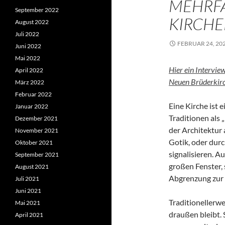
MEHRF
September 2022
KIRCH
August 2022
Juli 2022
FEBRUAR 24, 20
Juni 2022
Mai 2022
Hier ein Intervi
April 2022
Neuen Brüderkir
März 2022
Februar 2022
Eine Kirche ist
Januar 2022
Traditionen als 
Dezember 2021
der Architektur 
November 2021
Gotik, oder dur
Oktober 2021
signalisieren. A
September 2021
großen Fenster,
August 2021
Abgrenzung zur
Juli 2021
Juni 2021
Traditionellerwe
Mai 2021
draußen bleibt. 
April 2021