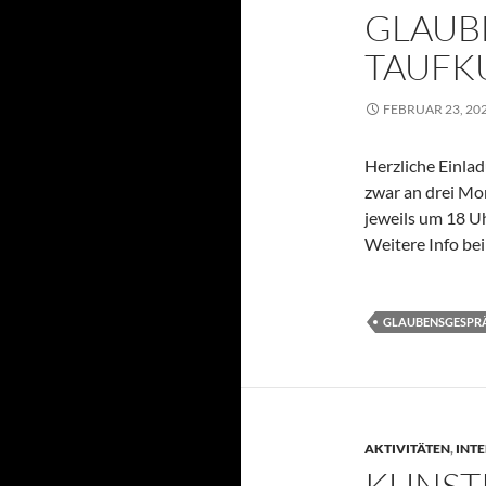
GLAUB
TAUFK
FEBRUAR 23, 20
Herzliche Einla
zwar an drei Mont
jeweils um 18 U
Weitere Info bei
GLAUBENSGESPR
AKTIVITÄTEN
,
INT
KUNST