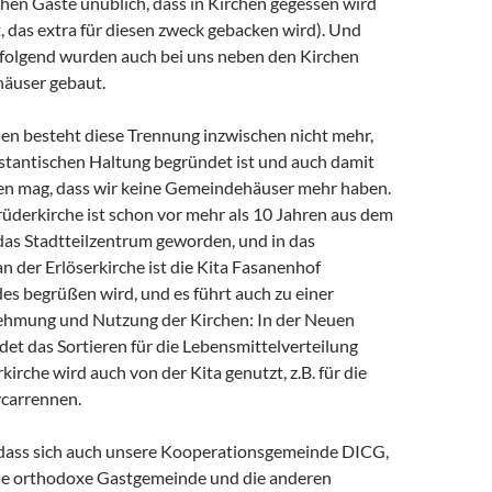
chen Gäste unüblich, dass in Kirchen gegessen wird
 das extra für diesen zweck gebacken wird). Und
n folgend wurden auch bei uns neben den Kirchen
äuser gebaut.
hen besteht diese Trennung inzwischen nicht mehr,
estantischen Haltung begründet ist und auch damit
 mag, dass wir keine Gemeindehäuser mehr haben.
üderkirche ist schon vor mehr als 10 Jahren aus dem
s Stadtteilzentrum geworden, und in das
 der Erlöserkirche ist die Kita Fasanenhof
es begrüßen wird, und es führt auch zu einer
hmung und Nutzung der Kirchen: In der Neuen
det das Sortieren für die Lebensmittelverteilung
rkirche wird auch von der Kita genutzt, z.B. für die
carrennen.
 dass sich auch unsere Kooperationsgemeinde DICG,
sche orthodoxe Gastgemeinde und die anderen