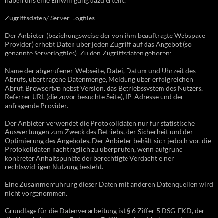
haben uns eine Einwilligung dazu erteilt.
Zugriffsdaten/ Server-Logfiles
Der Anbieter (beziehungsweise der von ihm beauftragte Webspace-
Provider) erhebt Daten über jeden Zugriff auf das Angebot (so
genannte Serverlogfiles). Zu den Zugriffsdaten gehören:
Name der abgerufenen Webseite, Datei, Datum und Uhrzeit des
Abrufs, übertragene Datenmenge, Meldung über erfolgreichen
Abruf, Browsertyp nebst Version, das Betriebssystem des Nutzers,
Referrer URL (die zuvor besuchte Seite), IP-Adresse und der
anfragende Provider.
Der Anbieter verwendet die Protokolldaten nur für statistische
Auswertungen zum Zweck des Betriebs, der Sicherheit und der
Optimierung des Angebotes. Der Anbieter behält sich jedoch vor, die
Protokolldaten nachträglich zu überprüfen, wenn aufgrund
konkreter Anhaltspunkte der berechtigte Verdacht einer
rechtswidrigen Nutzung besteht.
Eine Zusammenführung dieser Daten mit anderen Datenquellen wird
nicht vorgenommen.
Grundlage für die Datenverarbeitung ist § 6 Ziffer 5 DSG-EKD, der