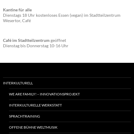
Kantine für alle
Dienstags 18 Uhr kostenloses Essen (vegan) im Stadtteilzentrum
Wesertor, Café
Café im Stadtteilzentrum
geöffnet
Dienstag bis Donnerstag 10-16 Uhr
INTERKULTURELL
WE ARE FAMILY! – INNOVATIONSPROJEKT
INTERKULTURELLE WERKSTATT
SPRACHTRAINING
OFFENE BÜHNE WELTMUSIK