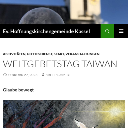
Zum
Inhalt
springen
Suchen
Ev. Hoffnungskirchengemeinde Kassel
PRIMÄR
MENÜ
AKTIVITÄTEN
,
GOTTESDIENST
,
START
,
VERANSTALTUNGEN
WELTGEBETSTAG TAIWAN
FEBRUAR 27, 2023
BRITT SCHMIDT
Glaube bewegt