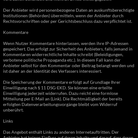
Der Anbieter wird personenbezogene Daten an auskunftsberechtigte
Institutionen (Behörden) übermitteln, wenn der Anbieter durch
Rechtsvorschriften oder per Gerichtsbeschluss dazu verpflichtet ist.
Kommentare
Wenn Nutzer Kommentare hinterlassen, werden ihre IP-Adressen
gespeichert. Das erfolgt zur Sicherheit des Anbieters, falls jemand in
Kommentaren widerrechtliche Inhalte schreibt (Beleidigungen,
verbotene politische Propaganda etc.). In diesem Fall kann der
Anbieter selbst für den Kommentar oder Beitrag belangt werden und
ist daher an der Identität des Verfassers interessiert.
Die Speicherung der Kommentare erfolgt auf Grundlage Ihrer
Einwilligung nach § 11 DSG-EKD. Sie können eine erteilte
Einwilligung jederzeit widerrufen. Dazu reicht eine formlose
Mitteilung per E-Mail an (Link). Die Rechtmäßigkeit der bereits
erfolgten Datenverarbeitungsvorgänge bleibt vom Widerruf
unberührt.
Links
Das Angebot enthält Links zu anderen Internetauftritten. Der
Anbieter hat keinen Einfluss auf deren Inhalte und darauf, dass deren