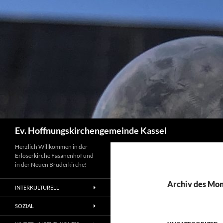
Zum
Inhalt
springen
Suchen
Ev. Hoffnungskirchengemeinde Kassel
Herzlich Willkommen in der
Erlöserkirche Fasanenhof und
in der Neuen Brüderkirche!
Archiv des Mon
INTERKULTURELL
SOZIAL