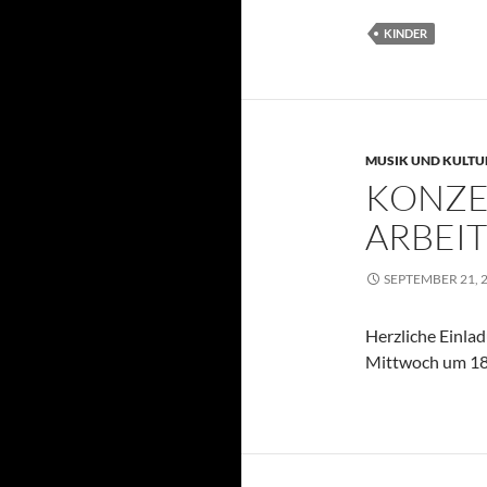
KINDER
MUSIK UND KULTU
KONZE
ARBEI
SEPTEMBER 21, 
Herzliche Einla
Mittwoch um 18: