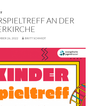
RT
SPIELTREFF AN DER
ERKIRCHE
BER 26, 2022
BRITT SCHMIDT