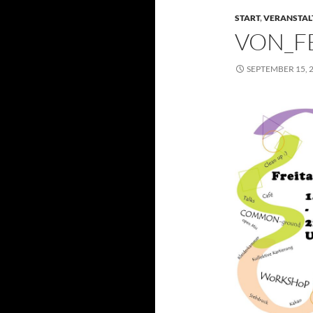
START
,
VERANSTA
VON_FE
SEPTEMBER 15, 