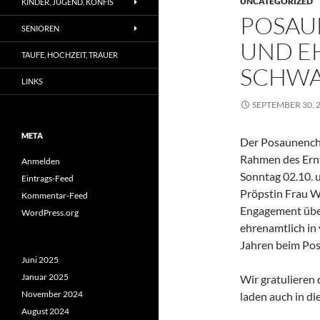
UNCATEGORIZED
KINDER, JUGEND, KONFIS
POSAU
SENIOREN
UND EH
TAUFE, HOCHZEIT, TRAUER
SCHW
LINKS
SEPTEMBER 30, 
META
Der Posaunencho
Rahmen des Ern
Anmelden
Sonntag 02.10. 
Eintrags-Feed
Pröpstin Frau W
Kommentar-Feed
Engagement überr
WordPress.org
ehrenamtlich in 
Jahren beim Po
Juni 2025
Januar 2025
Wir gratulieren
November 2024
laden auch in di
August 2024