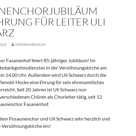
NENCHORJUBILÄUM
RUNG FÜR LEITER ULI
ARZ
2022
STEFANNADOLNY
r Fasanenhof feiert 85-jähriges Jubiläum! Im
tedankgottesdienstes in der Versöhnungskirche am
um 14.00 Uhr. Außerdem wird Uli Schwarz durch die
ienold-Hocke eine Ehrung für sein ehrenamtliches
eicht. Seit 20 Jahren ist Uli Schwarz nun
verschiedenen Chören als Chorleiter tätig, seit 12
saunenchor Fasanenhof.
 dem Posaunenchor und Uli Schwarz sehr herzlich und
e Versöhnungskirche ein!