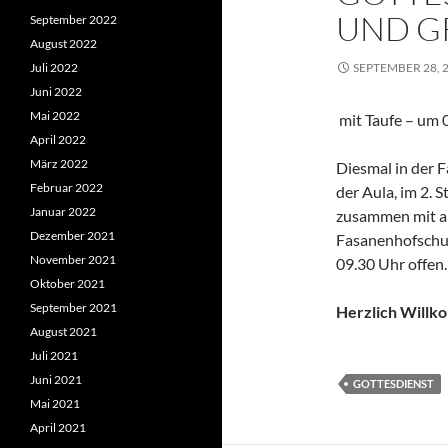
UND GR
September 2022
August 2022
Juli 2022
SEPTEMBER 28, 
Juni 2022
Mai 2022
mit Taufe – um 
April 2022
März 2022
Diesmal in der F
Februar 2022
der Aula, im 2. 
Januar 2022
zusammen mit an
Dezember 2021
Fasanenhofschul
November 2021
09.30 Uhr offen.
Oktober 2021
September 2021
Herzlich Will
August 2021
Juli 2021
Juni 2021
GOTTESDIENST
Mai 2021
April 2021