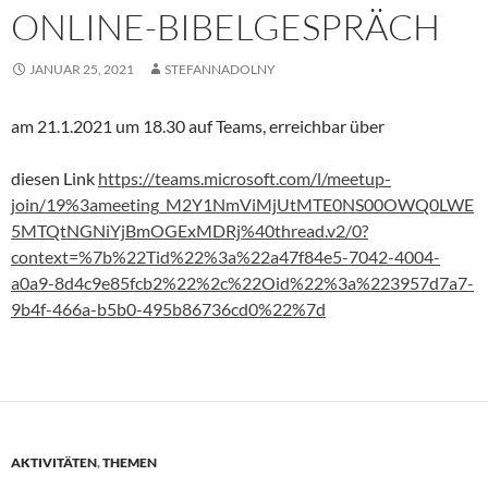
ONLINE-BIBELGESPRÄCH
JANUAR 25, 2021
STEFANNADOLNY
am 21.1.2021 um 18.30 auf Teams, erreichbar über
diesen Link
https://teams.microsoft.com/l/meetup-
join/19%3ameeting_M2Y1NmViMjUtMTE0NS00OWQ0LWE
5MTQtNGNiYjBmOGExMDRj%40thread.v2/0?
context=%7b%22Tid%22%3a%22a47f84e5-7042-4004-
a0a9-8d4c9e85fcb2%22%2c%22Oid%22%3a%223957d7a7-
9b4f-466a-b5b0-495b86736cd0%22%7d
AKTIVITÄTEN
,
THEMEN