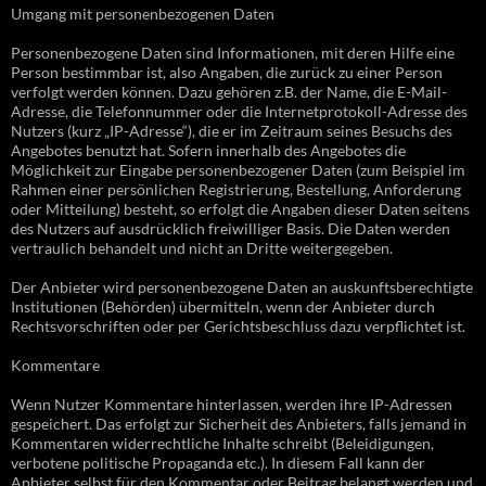
Umgang mit personenbezogenen Daten
Personenbezogene Daten sind Informationen, mit deren Hilfe eine
Person bestimmbar ist, also Angaben, die zurück zu einer Person
verfolgt werden können. Dazu gehören z.B. der Name, die E-Mail-
Adresse, die Telefonnummer oder die Internetprotokoll-Adresse des
Nutzers (kurz „IP-Adresse“), die er im Zeitraum seines Besuchs des
Angebotes benutzt hat. Sofern innerhalb des Angebotes die
Möglichkeit zur Eingabe personenbezogener Daten (zum Beispiel im
Rahmen einer persönlichen Registrierung, Bestellung, Anforderung
oder Mitteilung) besteht, so erfolgt die Angaben dieser Daten seitens
des Nutzers auf ausdrücklich freiwilliger Basis. Die Daten werden
vertraulich behandelt und nicht an Dritte weitergegeben.
Der Anbieter wird personenbezogene Daten an auskunftsberechtigte
Institutionen (Behörden) übermitteln, wenn der Anbieter durch
Rechtsvorschriften oder per Gerichtsbeschluss dazu verpflichtet ist.
Kommentare
Wenn Nutzer Kommentare hinterlassen, werden ihre IP-Adressen
gespeichert. Das erfolgt zur Sicherheit des Anbieters, falls jemand in
Kommentaren widerrechtliche Inhalte schreibt (Beleidigungen,
verbotene politische Propaganda etc.). In diesem Fall kann der
Anbieter selbst für den Kommentar oder Beitrag belangt werden und