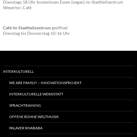
Dienstags 18 Uhr kostenloses Essen (vegan) im Stadtteilzentrum
Wesertor, Café
Café im Stadtteilzentrum
geöffnet
Dienstag bis Donnerstag 10-16 Uhr
INTERKULTURELL
WE ARE FAMILY! – INNOVATIONSPROJEKT
INTERKULTURELLE WERKSTATT
SPRACHTRAINING
OFFENE BÜHNE WELTMUSIK
PALAVER RHABABA