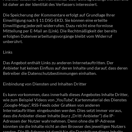
ist daher an der Identität des Verfassers interessiert.
Die Speicherung der Kommentare erfolgt auf Grundlage Ihrer
Einwilligung nach § 11 DSG-EKD. Sie können eine erteilte
Einwilligung jederzeit widerrufen. Dazu reicht eine formlose
Mitteilung per E-Mail an (Link). Die Rechtmäßigkeit der bereits
erfolgten Datenverarbeitungsvorgänge bleibt vom Widerruf
unberührt.
Links
Das Angebot enthält Links zu anderen Internetauftritten. Der
Anbieter hat keinen Einfluss auf deren Inhalte und darauf, dass deren
Betreiber die Datenschutzbestimmungen einhalten.
Einbindung von Diensten und Inhalten Dritter
Es kann vorkommen, dass innerhalb dieses Angebotes Inhalte Dritter,
wie zum Beispiel Videos von „YouTube“, Kartenmaterial des Dienstes
„Google-Maps“, RSS-Feeds oder Grafiken von anderen
Internetauftritten eingebunden werden. Dies setzt immer voraus,
dass die Anbieter dieser Inhalte (kurz „Dritt-Anbieter“) die IP-
Adressen der Nutzer wahrnehmen. Denn ohne die IP-Adresse
könnten sie die Inhalte nicht an den Browser des jeweiligen Nutzers
senden. Die IP-Adresse ist damit für die Darstellung dieser Inhalte