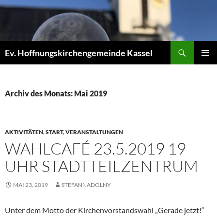
Zum
Inhalt
springen
Suchen
Ev. Hoffnungskirchengemeinde Kassel
PRIMÄR
MENÜ
Archiv des Monats: Mai 2019
AKTIVITÄTEN
,
START
,
VERANSTALTUNGEN
WAHLCAFÉ 23.5.2019 19
UHR STADTTEILZENTRUM
MAI 23, 2019
STEFANNADOLNY
Unter dem Motto der Kirchenvorstandswahl „Gerade jetzt!“