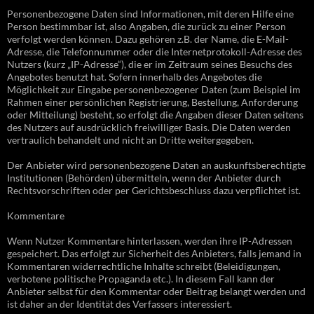
Personenbezogene Daten sind Informationen, mit deren Hilfe eine
Person bestimmbar ist, also Angaben, die zurück zu einer Person
verfolgt werden können. Dazu gehören z.B. der Name, die E-Mail-
Adresse, die Telefonnummer oder die Internetprotokoll-Adresse des
Nutzers (kurz „IP-Adresse“), die er im Zeitraum seines Besuchs des
Angebotes benutzt hat. Sofern innerhalb des Angebotes die
Möglichkeit zur Eingabe personenbezogener Daten (zum Beispiel im
Rahmen einer persönlichen Registrierung, Bestellung, Anforderung
oder Mitteilung) besteht, so erfolgt die Angaben dieser Daten seitens
des Nutzers auf ausdrücklich freiwilliger Basis. Die Daten werden
vertraulich behandelt und nicht an Dritte weitergegeben.
Der Anbieter wird personenbezogene Daten an auskunftsberechtigte
Institutionen (Behörden) übermitteln, wenn der Anbieter durch
Rechtsvorschriften oder per Gerichtsbeschluss dazu verpflichtet ist.
Kommentare
Wenn Nutzer Kommentare hinterlassen, werden ihre IP-Adressen
gespeichert. Das erfolgt zur Sicherheit des Anbieters, falls jemand in
Kommentaren widerrechtliche Inhalte schreibt (Beleidigungen,
verbotene politische Propaganda etc.). In diesem Fall kann der
Anbieter selbst für den Kommentar oder Beitrag belangt werden und
ist daher an der Identität des Verfassers interessiert.