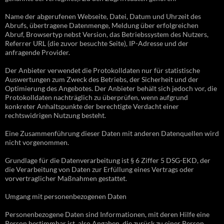
Name der abgerufenen Webseite, Datei, Datum und Uhrzeit des
Abrufs, übertragene Datenmenge, Meldung über erfolgreichen
Abruf, Browsertyp nebst Version, das Betriebssystem des Nutzers,
Referrer URL (die zuvor besuchte Seite), IP-Adresse und der
anfragende Provider.
Der Anbieter verwendet die Protokolldaten nur für statistische
Auswertungen zum Zweck des Betriebs, der Sicherheit und der
Optimierung des Angebotes. Der Anbieter behält sich jedoch vor, die
Protokolldaten nachträglich zu überprüfen, wenn aufgrund
konkreter Anhaltspunkte der berechtigte Verdacht einer
rechtswidrigen Nutzung besteht.
Eine Zusammenführung dieser Daten mit anderen Datenquellen wird
nicht vorgenommen.
Grundlage für die Datenverarbeitung ist § 6 Ziffer 5 DSG-EKD, der
die Verarbeitung von Daten zur Erfüllung eines Vertrags oder
vorvertraglicher Maßnahmen gestattet.
Umgang mit personenbezogenen Daten
Personenbezogene Daten sind Informationen, mit deren Hilfe eine
Person bestimmbar ist, also Angaben, die zurück zu einer Person