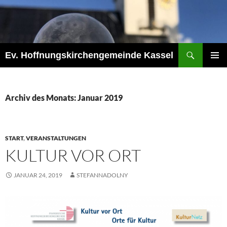
Zum
Inhalt
springen
Suchen
Ev. Hoffnungskirchengemeinde Kassel
PRIMÄR
MENÜ
Archiv des Monats: Januar 2019
START
,
VERANSTALTUNGEN
KULTUR VOR ORT
JANUAR 24, 2019
STEFANNADOLNY