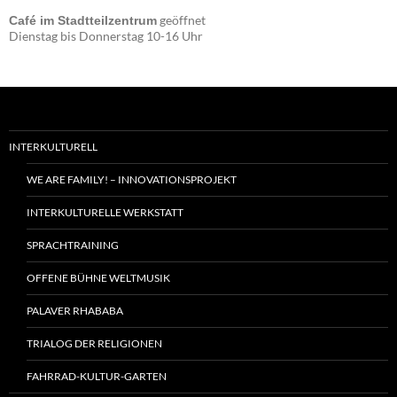
geöffnet
Café im Stadtteilzentrum
Dienstag bis Donnerstag 10-16 Uhr
INTERKULTURELL
WE ARE FAMILY! – INNOVATIONSPROJEKT
INTERKULTURELLE WERKSTATT
SPRACHTRAINING
OFFENE BÜHNE WELTMUSIK
PALAVER RHABABA
TRIALOG DER RELIGIONEN
FAHRRAD-KULTUR-GARTEN