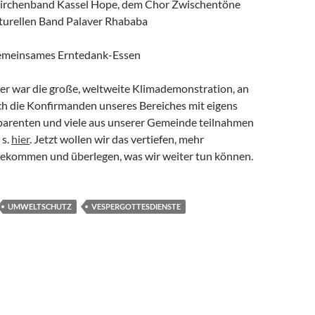
Kirchenband Kassel Hope, dem Chor Zwischentöne
lturellen Band Palaver Rhababa
emeinsames Erntedank-Essen
r war die große, weltweite Klimademonstration, an
uch die Konfirmanden unseres Bereiches mit eigens
sparenten und viele aus unserer Gemeinde teilnahmen
 s.
hier
. Jetzt wollen wir das vertiefen, mehr
ekommen und überlegen, was wir weiter tun können.
UMWELTSCHUTZ
VESPERGOTTESDIENSTE