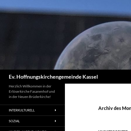
Zum
Inhalt
springen
Suchen
Ev. Hoffnungskirchengemeinde Kassel
Herzlich Willkommen in der
Erlöserkirche Fasanenhof und
in der Neuen Brüderkirche!
Archiv des Mon
INTERKULTURELL
SOZIAL