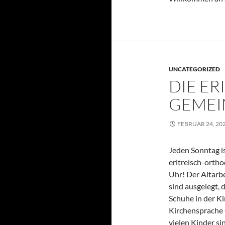
UNCATEGORIZED
DIE E
GEMEI
FEBRUAR 24, 20
Jeden Sonntag is
eritreisch-orth
Uhr! Der Altarbe
sind ausgelegt, 
Schuhe in der Ki
Kirchensprache G
vielen Kinder sin