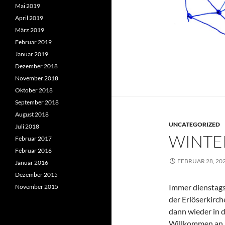
Mai 2019
April 2019
März 2019
Februar 2019
Januar 2019
Dezember 2018
November 2018
Oktober 2018
September 2018
August 2018
UNCATEGORIZED
Juli 2018
WINTE
Februar 2017
Februar 2016
FEBRUAR 28, 20
Januar 2016
Dezember 2015
Immer dienstags 
November 2015
der Erlöserkirch
dann wieder in d
Willkommen an a