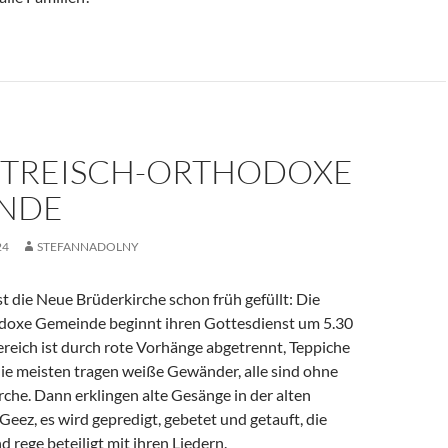
RITREISCH-ORTHODOXE
NDE
24
STEFANNADOLNY
t die Neue Brüderkirche schon früh gefüllt: Die
odoxe Gemeinde beginnt ihren Gottesdienst um 5.30
reich ist durch rote Vorhänge abgetrennt, Teppiche
die meisten tragen weiße Gewänder, alle sind ohne
rche. Dann erklingen alte Gesänge in der alten
eez, es wird gepredigt, gebetet und getauft, die
d rege beteiligt mit ihren Liedern.