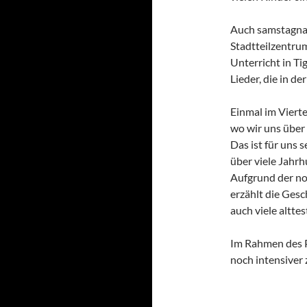
Auch samstagnac
Stadtteilzentru
Unterricht in Ti
Lieder, die in d
Einmal im Vierte
wo wir uns über
Das ist für uns 
über viele Jahr
Aufgrund der no
erzählt die Gesc
auch viele altte
Im Rahmen des P
noch intensiver