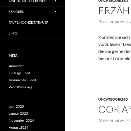
UNCATEGORIZED
KINDER, JUGEND, KONFIS
ERZÄH
SENIOREN
FEBRUAR 29, 20
TAUFE, HOCHZEIT, TRAUER
LINKS
Können Sie sich 
vorzulesen? Lieb
die Sie gerne de
META
bei uns! Anmeld
Anmelden
Eintrags-Feed
Kommentar-Feed
WordPress.org
UNCATEGORIZED
OOK A
Juni 2025
Januar 2025
November 2024
FEBRUAR 29, 20
August 2024