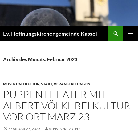
Zum
Inhalt
springen
Suchen
Ev. Hoffnungskirchengemeinde Kassel
PRIMÄR
MENÜ
Archiv des Monats: Februar 2023
MUSIK UND KULTUR
,
START
,
VERANSTALTUNGEN
PUPPENTHEATER MIT
ALBERT VÖLKL BEI KULTUR
VOR ORT MÄRZ 23
FEBRUAR 27, 2023
STEFANNADOLNY