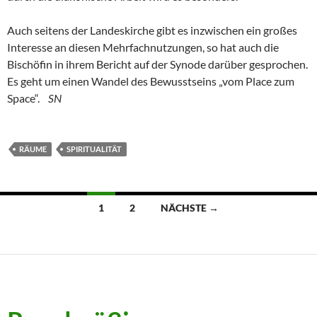
Auch seitens der Landeskirche gibt es inzwischen ein großes
Interesse an diesen Mehrfachnutzungen, so hat auch die
Bischöfin in ihrem Bericht auf der Synode darüber gesprochen.
Es geht um einen Wandel des Bewusstseins „vom Place zum
Space“.
SN
RÄUME
SPIRITUALITÄT
Beitragsnavigation
1
2
NÄCHSTE →