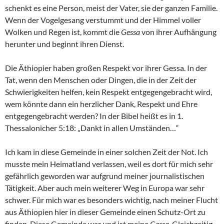
schenkt es eine Person, meist der Vater, sie der ganzen Familie.
Wenn der Vogelgesang verstummt und der Himmel voller
Wolken und Regen ist, kommt die
Gessa
von ihrer Aufhängung
herunter und beginnt ihren Dienst.
Die Äthiopier haben großen Respekt vor ihrer Gessa. In der
Tat, wenn den Menschen oder Dingen, die in der Zeit der
Schwierigkeiten helfen, kein Respekt entgegengebracht wird,
wem könnte dann ein herzlicher Dank, Respekt und Ehre
entgegengebracht werden? In der Bibel heißt es in 1.
Thessalonicher 5:18: „Dankt in allen Umständen…“
Ich kam in diese Gemeinde in einer solchen Zeit der Not. Ich
musste mein Heimatland verlassen, weil es dort für mich sehr
gefährlich geworden war aufgrund meiner journalistischen
Tätigkeit. Aber auch mein weiterer Weg in Europa war sehr
schwer. Für mich war es besonders wichtig, nach meiner Flucht
aus Äthiopien hier in dieser Gemeinde einen Schutz-Ort zu
finden. Diese Gemeinde war und ist meine
Gessa
. Gleichzeitig