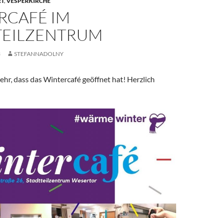
RT
,
VESPERKIRCHE
RCAFÉ IM
TEILZENTRUM
3
STEFANNADOLNY
ehr, dass das Wintercafé geöffnet hat! Herzlich