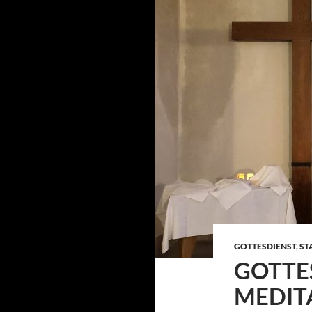
GOTTESDIENST
,
ST
GOTTE
MEDIT