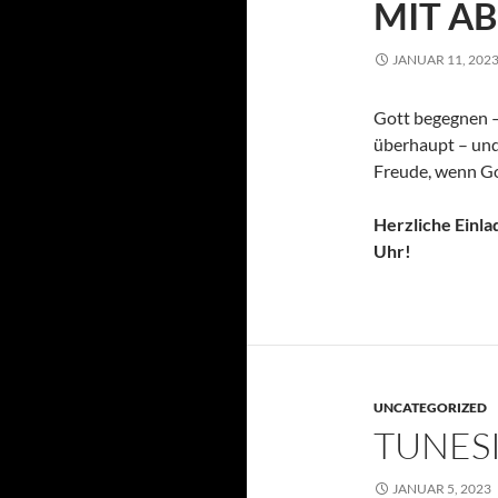
MIT A
JANUAR 11, 202
Gott begegnen –
überhaupt – und
Freude, wenn Got
Herzliche Einla
Uhr!
UNCATEGORIZED
TUNES
JANUAR 5, 2023