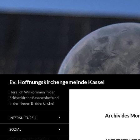
Zum
Inhalt
springen
Suchen
Ev. Hoffnungskirchengemeinde Kassel
Herzlich Willkommen in der
Erlöserkirche Fasanenhof und
in der Neuen Brüderkirche!
Archiv des Mon
INTERKULTURELL
SOZIAL