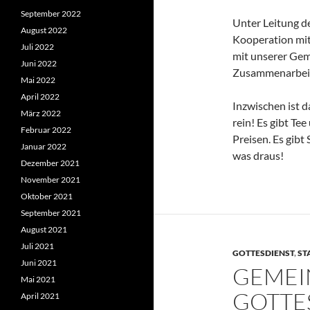
September 2022
Unter Leitung d
August 2022
Kooperation mit
Juli 2022
mit unserer Gem
Juni 2022
Zusammenarbei
Mai 2022
April 2022
Inzwischen ist d
März 2022
rein! Es gibt T
Februar 2022
Preisen. Es gibt
Januar 2022
was draus!
Dezember 2021
November 2021
Oktober 2021
September 2021
August 2021
Juli 2021
GOTTESDIENST
,
ST
Juni 2021
GEMEI
Mai 2021
GOTTE
April 2021