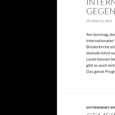
INTER
GEGEN
MÄRZ 16, 2023
Am Sonntag, den
internationalen
Brüderkirche erö
deshalb lohnt e
Leute kennen ler
gibt es auch lec
Das ganze Progr
GOTTESDIENST
,
IN