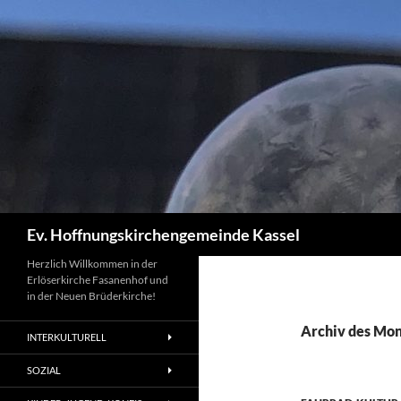
Zum
Inhalt
springen
Suchen
Ev. Hoffnungskirchengemeinde Kassel
Herzlich Willkommen in der
Erlöserkirche Fasanenhof und
in der Neuen Brüderkirche!
Archiv des Mon
INTERKULTURELL
SOZIAL