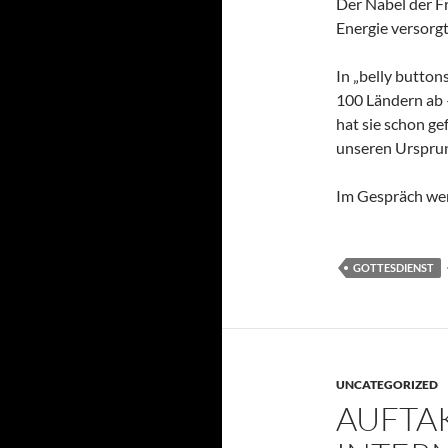
Der Nabel der Fr
Energie versorgt
In „belly butto
100 Ländern ab 
hat sie schon g
unseren Ursprun
Im Gespräch wer
GOTTESDIENST
UNCATEGORIZED
AUFTA