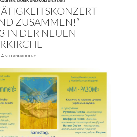
-GARTEN
,
MUSIK UND KULTUR
,
START
ÄTIGKEITSKONZERT
IND ZUSAMMEN!“
23 IN DER NEUEN
RKIRCHE
STEFANNADOLNY