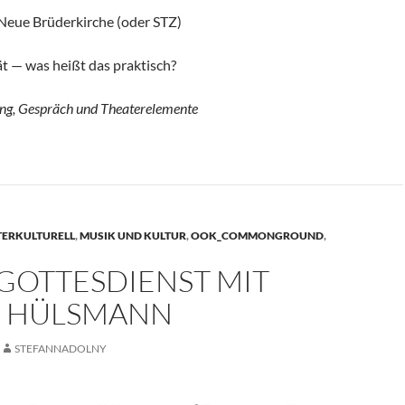
 Neue Brüderkirche (oder STZ)
ät — was heißt das praktisch?
ng, Gespräch und Theaterelemente
TERKULTURELL
,
MUSIK UND KULTUR
,
OOK_COMMONGROUND
,
GOTTESDIENST MIT
D HÜLSMANN
STEFANNADOLNY