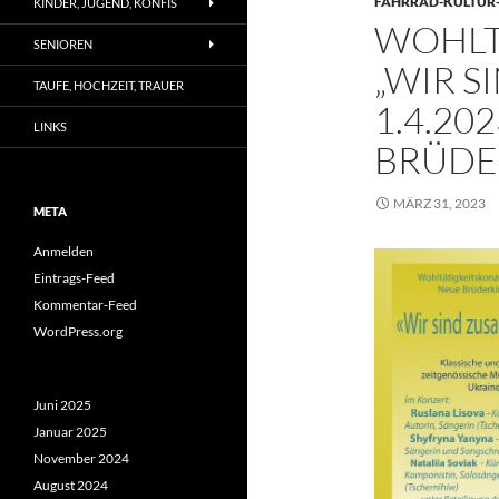
FAHRRAD-KULTUR
KINDER, JUGEND, KONFIS
WOHLT
SENIOREN
„WIR S
TAUFE, HOCHZEIT, TRAUER
1.4.20
LINKS
BRÜDE
MÄRZ 31, 2023
META
Anmelden
Eintrags-Feed
Kommentar-Feed
WordPress.org
Juni 2025
Januar 2025
November 2024
August 2024