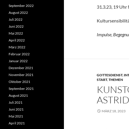
September 2022
31.3.23, 19 Uhr
August 2022
Juli 2022
Kultursensibilit
Juni 2022
Mai 2022
Impulse, Begegnu
April 2022
März 2022
Februar 2022
Januar 2022
Dezember 2021
November 2021
GOTTESDIENST
,
IN
START
,
THEMEN
Oktober 2021
KUNST
September 2021
August 2021
ASTRI
Juli 2021
Juni 2021
MÄRZ 18, 2023
Mai 2021
April 2021