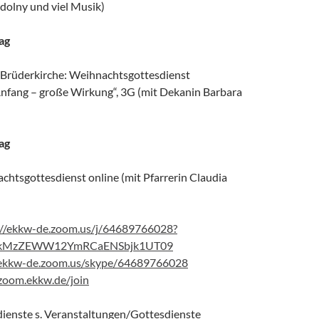
dolny und viel Musik)
tag
Brüderkirche: Weihnachtsgottesdienst
nfang – große Wirkung“, 3G (mit Dekanin Barbara
tag
chtsgottesdienst online (mit Pfarrerin Claudia
://ekkw-de.zoom.us/j/64689766028?
kMzZEWW12YmRCaENSbjk1UT09
/ekkw-de.zoom.us/skype/64689766028
/zoom.ekkw.de/join
ienste s. Veranstaltungen/Gottesdienste