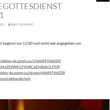
EGOTTESDIENST
1
021
BRITT SCHMIDT
t beginnt um 11:00 und nicht wie angegeben um
://ekkw-de.zoom.us/j/64689766028?
kMzZEWW12YmRCaENSbjk1UT09
/ekkw-de.zoom.us/skype/64689766028
/zoom.ekkw.de/join