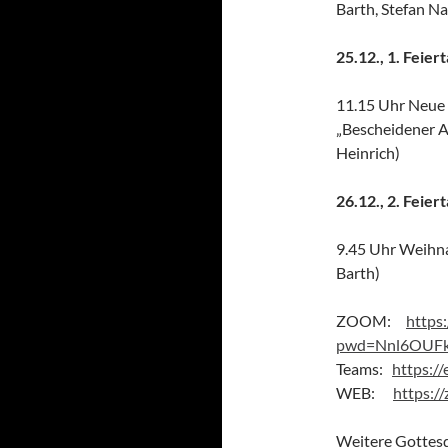
Barth, Stefan Na
25.12., 1. Feier
11.15 Uhr Neue 
„Bescheidener A
Heinrich)
26.12., 2. Feier
9.45 Uhr Weihna
Barth)
ZOOM:
https
pwd=Nnl6OUF
Teams:
https:/
WEB:
https:/
Weitere Gottesd