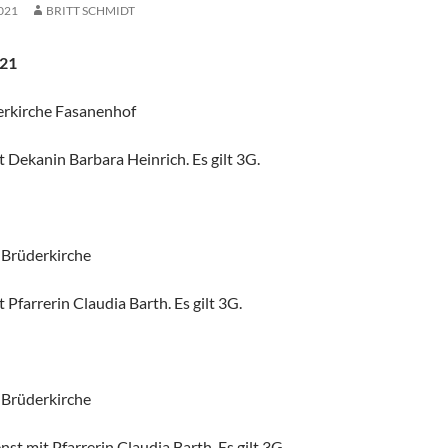
021
BRITT SCHMIDT
.21
erkirche Fasanenhof
 Dekanin Barbara Heinrich. Es gilt 3G.
 Brüderkirche
 Pfarrerin Claudia Barth. Es gilt 3G.
 Brüderkirche
st mit Pfarrerin Claudia Barth. Es gilt 3G.