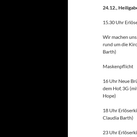
24.12., Heiliga
15.30 Uhr Erlös
Wir machen uns 
rund um die Kirc
Barth)
Maskenpflicht
16 Uhr Neue Brü
dem Hof, 3G (mi
Hope)
18 Uhr Erlöserki
Claudia Barth)
23 Uhr Erlöserk