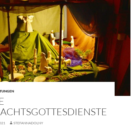
LTUNGEN
E
ACHTSGOTTESDIENSTE
021
STEFANNADOLNY