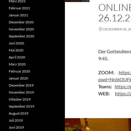
März 2021
ONLIN
Februar 2021
26.12.2
Januar 2021
Dezember 2020
November 2020
DEZEMBER 26, 2
September 2020
Juni 2020
Mai 2020
Der Gottesdiens
April 2020
9:45.
März 2020
Februar 2020
ZOOM:
https
Januar 2020
pwd=Nnl6OUF
Dezember 2019
Teams:
https:/
November 2019
WEB:
https:/
Oktober 2019
September 2019
August 2019
Juli 2019
Juni 2019