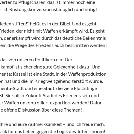
erter zu Pflugscharen, das ist immer noch eine
un ist. Rüstungskonversion ist möglich und nötig!
rieden stiften!“ heißt es in der Bibel. Und es geht
rieden, der nicht mit Waffen erkämpft wird. Es geht
n, der erkämpft wird durch das deutliche Bekenntnis
dem die Wege des Friedens auch beschritten werden!
das von unseren Politikern ein! Der
ampf ist sicher eine gute Gelegenheit dazu! Und
nta: Kassel ist eine Stadt, in der Waffenproduktion
ion hat und die im Krieg weitgehend zerstört wurde.
enta-Stadt und eine Stadt, die viele Flüchtlinge
. Sie soll in Zukunft Stadt des Friedens sein und
der Waffen unkontrolliert exportiert werden! Dafür
ne offene Diskussion über diese Themen!
Ihre und eure Aufmerksamkeit – und ich freue mich,
usik für das Leben gegen die Logik des Tötens hören!