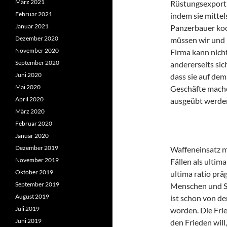
März 2021
Rüstungsexportk
Februar 2021
indem sie mittel
Januar 2021
Panzerbauer koop
Dezember 2020
müssen wir und 
November 2020
Firma kann nich
September 2020
andererseits sic
Juni 2020
dass sie auf de
Mai 2020
Geschäfte mache
April 2020
ausgeübt werden
März 2020
Februar 2020
Januar 2020
Dezember 2019
Waffeneinsatz m
November 2019
Fällen als ultim
Oktober 2019
ultima ratio pr
September 2019
Menschen und Sta
August 2019
ist schon von de
Juli 2019
worden. Die Fri
Juni 2019
den Frieden will