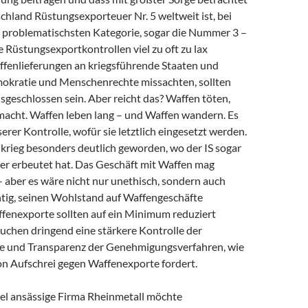
chland Rüstungsexporteuer Nr. 5 weltweit ist, bei
r problematischsten Kategorie, sogar die Nummer 3 –
 Rüstungsexportkontrollen viel zu oft zu lax
fenlieferungen an kriegsführende Staaten und
mokratie und Menschenrechte missachten, sollten
sgeschlossen sein. Aber reicht das? Waffen töten,
emacht. Waffen leben lang – und Waffen wandern. Es
serer Kontrolle, wofür sie letztlich eingesetzt werden.
nkrieg besonders deutlich geworden, wo der IS sogar
r erbeutet hat. Das Geschäft mit Waffen mag
 – aber es wäre nicht nur unethisch, sondern auch
htig, seinen Wohlstand auf Waffengeschäfte
fenexporte sollten auf ein Minimum reduziert
uchen dringend eine stärkere Kontrolle der
e und Transparenz der Genehmigungsverfahren, wie
ion Aufschrei gegen Waffenexporte fordert.
sel ansässige Firma Rheinmetall möchte