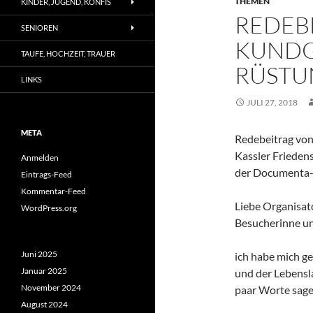
THEMEN
KINDER, JUGEND, KONFIS
REDEB
SENIOREN
KUNDG
TAUFE, HOCHZEIT, TRAUER
RÜSTU
LINKS
JULI 27, 2018
META
Redebeitrag von
Kassler Frieden
Anmelden
der Documenta-
Eintrags-Feed
Kommentar-Feed
Liebe Organisat
WordPress.org
Besucherinne u
Juni 2025
ich habe mich g
Januar 2025
und der Lebensl
November 2024
paar Worte sage
August 2024