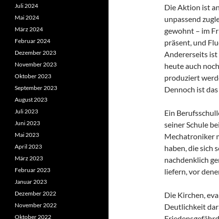
Juli 2024
Die Aktion ist 
Mai 2024
unpassend zugl
März 2024
gewohnt – im Fr
Februar 2024
präsent, und Flu
Dezember 2023
Andererseits ist
November 2023
heute auch noch
Oktober 2023
produziert werd
September 2023
Dennoch ist das 
August 2023
Juli 2023
Ein Berufsschull
Juni 2023
seiner Schule b
Mai 2023
Mechatroniker m
April 2023
haben, die sich 
März 2023
nachdenklich ge
Februar 2023
liefern, vor dene
Januar 2023
Dezember 2022
Die Kirchen, eva
November 2022
Deutlichkeit da
Oktober 2022
Friedensgefährd