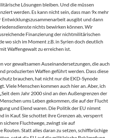
litärische Lösungen bleiben. Und die müssen
nziert werden. Es kann nicht sein, dass man 9x mehr
 für Entwicklungszusammenarbeit ausgibt und dann
Friedensdienste nichts bewirken können. Wir
usreichende Finanzierung der nichtmilitärischen
e wo sich im Moment z.B. in Syrien doch deutlich
 mit Waffengewalt zu erreichen ist.
n vor gewaltsamen Auseinandersetzungen, die auch
and produzierten Waffen geführt werden. Dass diese
chutz brauchen, hat nicht nur die EKD-Synode
igt. Viele Menschen kommen auch hier an. Aber, ich
: „Seit dem Jahr 2000 sind an den Außengrenzen der
 Menschen ums Leben gekommen, die auf der Flucht
lgung und Elend waren. Die Politik der EU nimmt
nd in Kauf. Sie schottet ihre Grenzen ab, versperrt
 sichere Fluchtwege, zwingt sie auf
e Routen. Statt alles daran zu setzen, schiffbrüchige
etten, setzt die EU auf die militärische Bekämpfung