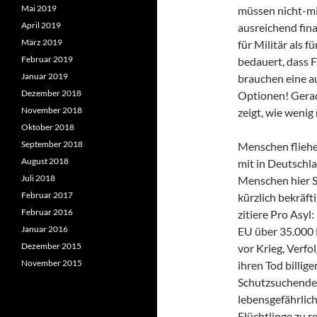
Mai 2019
müssen nicht-mi
April 2019
ausreichend fina
März 2019
für Militär als
Februar 2019
bedauert, dass 
Januar 2019
brauchen eine a
Dezember 2018
Optionen! Gerad
November 2018
zeigt, wie wenig
Oktober 2018
September 2018
Menschen fliehe
August 2018
mit in Deutschl
Juli 2018
Menschen hier S
Februar 2017
kürzlich bekräft
Februar 2016
zitiere Pro Asyl
Januar 2016
EU über 35.000
Dezember 2015
vor Krieg, Verfo
November 2015
ihren Tod billige
Schutzsuchenden
lebensgefährlich
Flüchtlinge zu r