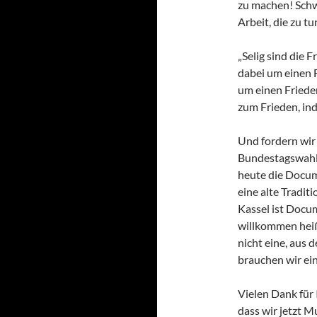
zu machen! Schw
Arbeit, die zu t
„Selig sind die F
dabei um einen F
um einen Friede
zum Frieden, in
Und fordern wir 
Bundestagswahlk
heute die Docume
eine alte Tradit
Kassel ist Docum
willkommen heißt
nicht eine, aus 
brauchen wir ei
Vielen Dank für 
dass wir jetzt M