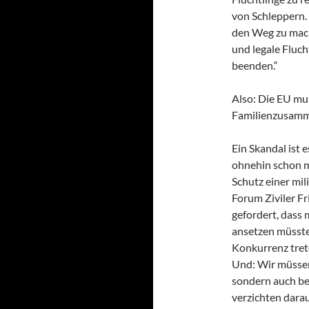
von Schleppern. 
den Weg zu mac
und legale Fluc
beenden.“
Also: Die EU mu
Familienzusamm
Ein Skandal ist 
ohnehin schon m
Schutz einer mi
Forum Ziviler Fr
gefordert, dass
ansetzen müsste.
Konkurrenz tret
Und: Wir müssen
sondern auch bei
verzichten dara