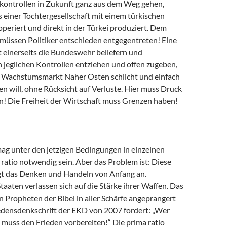
ontrollen in Zukunft ganz aus dem Weg gehen,
s einer Tochtergesellschaft mit einem türkischen
eriert und direkt in der Türkei produziert. Dem
müssen Politiker entschieden entgegentreten! Eine
t einerseits die Bundeswehr beliefern und
h jeglichen Kontrollen entziehen und offen zugeben,
m Wachstumsmarkt Naher Osten schlicht und einfach
n will, ohne Rücksicht auf Verluste. Hier muss Druck
! Die Freiheit der Wirtschaft muss Grenzen haben!
ag unter den jetzigen Bedingungen in einzelnen
a ratio notwendig sein. Aber das Problem ist: Diese
ägt das Denken und Handeln von Anfang an.
aten verlassen sich auf die Stärke ihrer Waffen. Das
n Propheten der Bibel in aller Schärfe angeprangert
edensdenkschrift der EKD von 2007 fordert: „Wer
, muss den Frieden vorbereiten!“ Die prima ratio