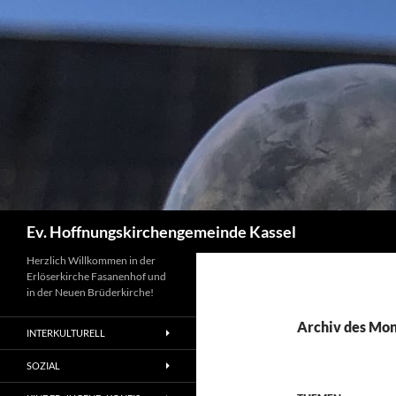
Zum
Inhalt
springen
Suchen
Ev. Hoffnungskirchengemeinde Kassel
Herzlich Willkommen in der
Erlöserkirche Fasanenhof und
in der Neuen Brüderkirche!
Archiv des Mona
INTERKULTURELL
SOZIAL