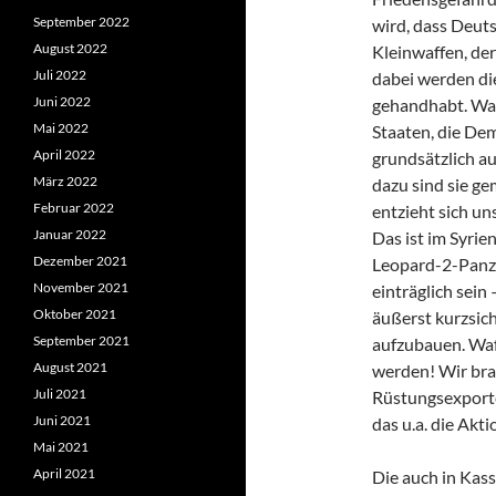
September 2022
wird, dass Deuts
August 2022
Kleinwaffen, de
Juli 2022
dabei werden die
Juni 2022
gehandhabt. Waf
Mai 2022
Staaten, die De
April 2022
grundsätzlich au
März 2022
dazu sind sie g
Februar 2022
entzieht sich un
Januar 2022
Das ist im Syrie
Dezember 2021
Leopard-2-Panze
November 2021
einträglich sein
Oktober 2021
äußerst kurzsic
September 2021
aufzubauen. Waf
August 2021
werden! Wir bra
Juli 2021
Rüstungsexport
Juni 2021
das u.a. die Akt
Mai 2021
April 2021
Die auch in Kas