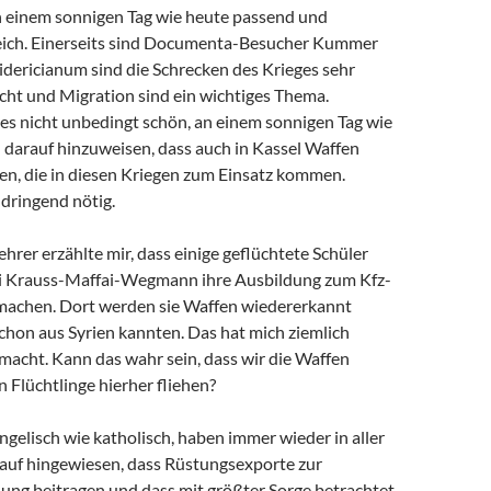
an einem sonnigen Tag wie heute passend und
eich. Einerseits sind Documenta-Besucher Kummer
idericianum sind die Schrecken des Krieges sehr
cht und Migration sind ein wichtiges Thema.
 es nicht unbedingt schön, an einem sonnigen Tag wie
 darauf hinzuweisen, dass auch in Kassel Waffen
en, die in diesen Kriegen zum Einsatz kommen.
dringend nötig.
ehrer erzählte mir, dass einige geflüchtete Schüler
ei Krauss-Maffai-Wegmann ihre Ausbildung zum Kfz-
achen. Dort werden sie Waffen wiedererkannt
schon aus Syrien kannten. Das hat mich ziemlich
macht. Kann das wahr sein, dass wir die Waffen
n Flüchtlinge hierher fliehen?
ngelisch wie katholisch, haben immer wieder in aller
rauf hingewiesen, dass Rüstungsexporte zur
ung beitragen und dass mit größter Sorge betrachtet