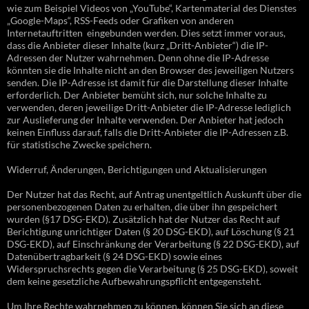
wie zum Beispiel Videos von „YouTube“, Kartenmaterial des Dienstes
„Google-Maps“, RSS-Feeds oder Grafiken von anderen
Internetauftritten eingebunden werden. Dies setzt immer voraus,
dass die Anbieter dieser Inhalte (kurz „Dritt-Anbieter“) die IP-
Adressen der Nutzer wahrnehmen. Denn ohne die IP-Adresse
könnten sie die Inhalte nicht an den Browser des jeweiligen Nutzers
senden. Die IP-Adresse ist damit für die Darstellung dieser Inhalte
erforderlich. Der Anbieter bemüht sich, nur solche Inhalte zu
verwenden, deren jeweilige Dritt-Anbieter die IP-Adresse lediglich
zur Auslieferung der Inhalte verwenden. Der Anbieter hat jedoch
keinen Einfluss darauf, falls die Dritt-Anbieter die IP-Adressen z.B.
für statistische Zwecke speichern.
Widerruf, Änderungen, Berichtigungen und Aktualisierungen
Der Nutzer hat das Recht, auf Antrag unentgeltlich Auskunft über die
personenbezogenen Daten zu erhalten, die über ihn gespeichert
wurden (§17 DSG-EKD). Zusätzlich hat der Nutzer das Recht auf
Berichtigung unrichtiger Daten (§ 20 DSG-EKD), auf Löschung (§ 21
DSG-EKD), auf Einschränkung der Verarbeitung (§ 22 DSG-EKD), auf
Datenübertragbarkeit (§ 24 DSG-EKD) sowie eines
Widerspruchsrechts gegen die Verarbeitung (§ 25 DSG-EKD), soweit
dem keine gesetzliche Aufbewahrungspflicht entgegensteht.
Um Ihre Rechte wahrnehmen zu können, können Sie sich an diese