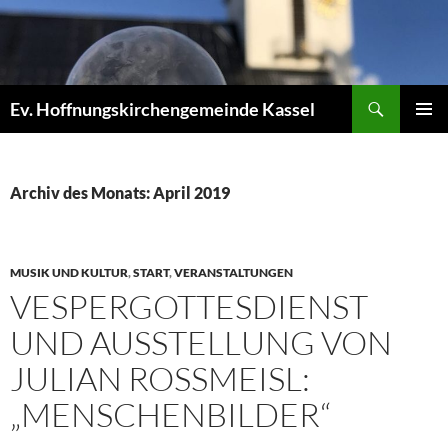
Zum
Inhalt
springen
Suchen
Ev. Hoffnungskirchengemeinde Kassel
PRIMÄR
MENÜ
Archiv des Monats: April 2019
MUSIK UND KULTUR
,
START
,
VERANSTALTUNGEN
VESPERGOTTESDIENST
UND AUSSTELLUNG VON
JULIAN ROSSMEISL:
„MENSCHENBILDER“