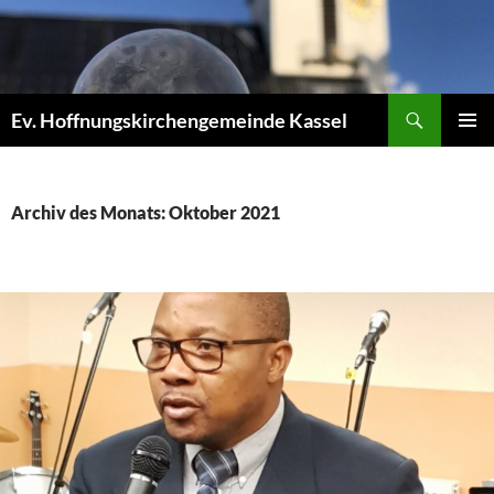
Zum
Inhalt
springen
Suchen
Ev. Hoffnungskirchengemeinde Kassel
PRIMÄR
MENÜ
Archiv des Monats: Oktober 2021