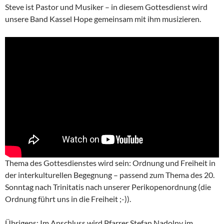
Steve ist Pastor und Musiker – in diesem Gottesdienst wird
unsere Band Kassel Hope gemeinsam mit ihm musizieren.
Thema des Gottesdienstes wird sein: Ordnung und Freiheit in
der interkulturellen Begegnung – passend zum Thema des 20.
Sonntag nach Trinitatis nach unserer Perikopenordnung (die
Ordnung führt uns in die Freiheit ;-)).
Übrigens: Im Anschluss wird Pfarrer Stefan Nadolny im