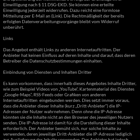
Einwilligung nach § 11 DSG-EKD. Sie können eine erteilte
Einwilligung jederzeit widerrufen. Dazu reicht eine formlose
Mitteilung per E-Mail an (Link). Die Rechtmäßigkeit der bereits
erfolgten Datenverarbeitungsvorgänge bleibt vom Widerruf
unberührt.
Links
Das Angebot enthält Links zu anderen Internetauftritten. Der
Anbieter hat keinen Einfluss auf deren Inhalte und darauf, dass deren
Betreiber die Datenschutzbestimmungen einhalten.
Einbindung von Diensten und Inhalten Dritter
Es kann vorkommen, dass innerhalb dieses Angebotes Inhalte Dritter,
wie zum Beispiel Videos von „YouTube“, Kartenmaterial des Dienstes
„Google-Maps“, RSS-Feeds oder Grafiken von anderen
Internetauftritten eingebunden werden. Dies setzt immer voraus,
dass die Anbieter dieser Inhalte (kurz „Dritt-Anbieter“) die IP-
Adressen der Nutzer wahrnehmen. Denn ohne die IP-Adresse
könnten sie die Inhalte nicht an den Browser des jeweiligen Nutzers
senden. Die IP-Adresse ist damit für die Darstellung dieser Inhalte
erforderlich. Der Anbieter bemüht sich, nur solche Inhalte zu
verwenden, deren jeweilige Dritt-Anbieter die IP-Adresse lediglich
zur Auslieferung der Inhalte verwenden. Der Anbieter hat jedoch