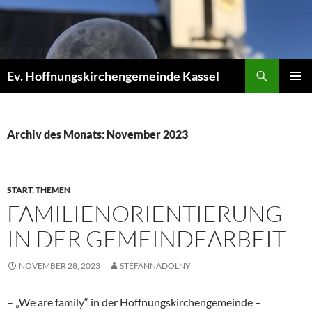
Zum
Inhalt
springen
Suchen
Ev. Hoffnungskirchengemeinde Kassel
PRIMÄR
MENÜ
Archiv des Monats: November 2023
START
,
THEMEN
FAMILIENORIENTIERUNG
IN DER GEMEINDEARBEIT
NOVEMBER 28, 2023
STEFANNADOLNY
– „We are family“ in der Hoffnungskirchengemeinde –