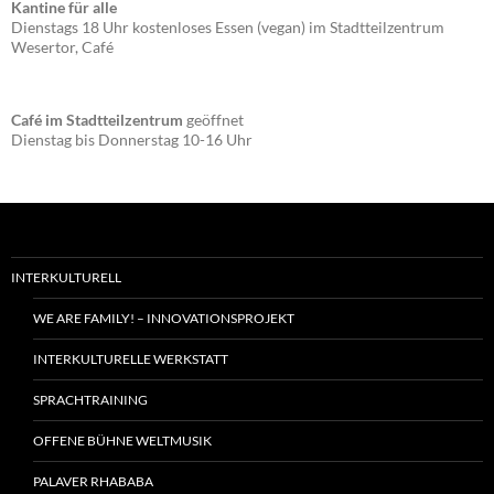
Kantine für alle
Dienstags 18 Uhr kostenloses Essen (vegan) im Stadtteilzentrum
Wesertor, Café
Café im Stadtteilzentrum
geöffnet
Dienstag bis Donnerstag 10-16 Uhr
INTERKULTURELL
WE ARE FAMILY! – INNOVATIONSPROJEKT
INTERKULTURELLE WERKSTATT
SPRACHTRAINING
OFFENE BÜHNE WELTMUSIK
PALAVER RHABABA