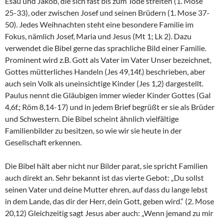
Esau und Jakob, die sich fast bis zum Tode streiten (1. Mose
25-33), oder zwischen Josef und seinen Brüdern (1. Mose 37-
50). Jedes Weihnachten steht eine besondere Familie im
Fokus, nämlich Josef, Maria und Jesus (Mt 1; Lk 2). Dazu
verwendet die Bibel gerne das sprachliche Bild einer Familie.
Prominent wird z.B. Gott als Vater im Vater Unser bezeichnet,
Gottes mütterliches Handeln (Jes 49,14f.) beschrieben, aber
auch sein Volk als uneinsichtige Kinder (Jes 1,2) dargestellt.
Paulus nennt die Gläubigen immer wieder Kinder Gottes (Gal
4,6f.; Röm 8,14-17) und in jedem Brief begrüßt er sie als Brüder
und Schwestern. Die Bibel scheint ähnlich vielfältige
Familienbilder zu besitzen, so wie wir sie heute in der
Gesellschaft erkennen.
Die Bibel hält aber nicht nur Bilder parat, sie spricht Familien
auch direkt an. Sehr bekannt ist das vierte Gebot: „Du sollst
seinen Vater und deine Mutter ehren, auf dass du lange lebst
in dem Lande, das dir der Herr, dein Gott, geben wird.“ (2. Mose
20,12) Gleichzeitig sagt Jesus aber auch: „Wenn jemand zu mir