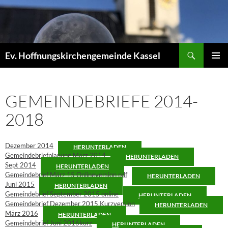
Zum
Inhalt
springen
Suchen
Ev. Hoffnungskirchengemeinde Kassel
PRIMÄR
MENÜ
GEMEINDEBRIEFE 2014-
2018
Dezember 2014
HERUNTERLADEN
Gemeindebriefplanung März 2014
HERUNTERLADEN
Sept 2014
HERUNTERLADEN
Gemeindebrief März 15 Onlineversion pdf
HERUNTERLADEN
Juni 2015
HERUNTERLADEN
Gemeindebrief September 2015 online
HERUNTERLADEN
Gemeindebrief Dezember 2015 Kurzversion
HERUNTERLADEN
März 2016
HERUNTERLADEN
Gemeindebrief Juni 2016kurz
HERUNTERLADEN