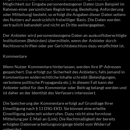
Möglichkeit zur Eingabe personenbezogener Daten (zum Beispiel im
Rahmen einer persönlichen Registrierung, Bestellung, Anforderung
oder Mitteilung) besteht, so erfolgt die Angaben dieser Daten seitens
des Nutzers auf ausdrücklich freiwilliger Basis. Die Daten werden
vertraulich behandelt und nicht an Dritte weitergegeben.
Der Anbieter wird personenbezogene Daten an auskunftsberechtigte
Institutionen (Behörden) übermitteln, wenn der Anbieter durch
Rechtsvorschriften oder per Gerichtsbeschluss dazu verpflichtet ist.
Kommentare
Wenn Nutzer Kommentare hinterlassen, werden ihre IP-Adressen
gespeichert. Das erfolgt zur Sicherheit des Anbieters, falls jemand in
Kommentaren widerrechtliche Inhalte schreibt (Beleidigungen,
verbotene politische Propaganda etc.). In diesem Fall kann der
Anbieter selbst für den Kommentar oder Beitrag belangt werden und
ist daher an der Identität des Verfassers interessiert.
Die Speicherung der Kommentare erfolgt auf Grundlage Ihrer
Einwilligung nach § 11 DSG-EKD. Sie können eine erteilte
Einwilligung jederzeit widerrufen. Dazu reicht eine formlose
Mitteilung per E-Mail an (Link). Die Rechtmäßigkeit der bereits
erfolgten Datenverarbeitungsvorgänge bleibt vom Widerruf
unberührt.