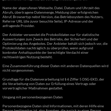
Name der abgerufenen Webseite, Datei, Datum und Uhrzeit des
Abrufs, übertragene Datenmenge, Meldung über erfolgreichen
Abruf, Browsertyp nebst Version, das Betriebssystem des Nutzers,
Referrer URL (die zuvor besuchte Seite), IP-Adresse und der
anfragende Provider.
Der Anbieter verwendet die Protokolldaten nur für statistische
Auswertungen zum Zweck des Betriebs, der Sicherheit und der
Optimierung des Angebotes. Der Anbieter behält sich jedoch vor, die
Protokolldaten nachträglich zu überprüfen, wenn aufgrund
konkreter Anhaltspunkte der berechtigte Verdacht einer
rechtswidrigen Nutzung besteht.
Eine Zusammenführung dieser Daten mit anderen Datenquellen wird
nicht vorgenommen.
Grundlage für die Datenverarbeitung ist § 6 Ziffer 5 DSG-EKD, der
die Verarbeitung von Daten zur Erfüllung eines Vertrags oder
vorvertraglicher Maßnahmen gestattet.
Umgang mit personenbezogenen Daten
Personenbezogene Daten sind Informationen, mit deren Hilfe eine
Person bestimmbar ist, also Angaben, die zurück zu einer Person