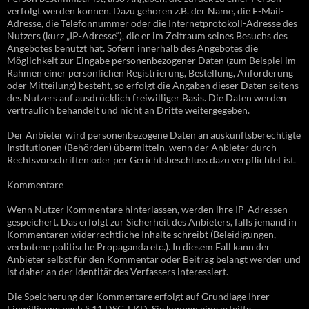
verfolgt werden können. Dazu gehören z.B. der Name, die E-Mail-
Adresse, die Telefonnummer oder die Internetprotokoll-Adresse des
Nutzers (kurz „IP-Adresse“), die er im Zeitraum seines Besuchs des
Angebotes benutzt hat. Sofern innerhalb des Angebotes die
Möglichkeit zur Eingabe personenbezogener Daten (zum Beispiel im
Rahmen einer persönlichen Registrierung, Bestellung, Anforderung
oder Mitteilung) besteht, so erfolgt die Angaben dieser Daten seitens
des Nutzers auf ausdrücklich freiwilliger Basis. Die Daten werden
vertraulich behandelt und nicht an Dritte weitergegeben.
Der Anbieter wird personenbezogene Daten an auskunftsberechtigte
Institutionen (Behörden) übermitteln, wenn der Anbieter durch
Rechtsvorschriften oder per Gerichtsbeschluss dazu verpflichtet ist.
Kommentare
Wenn Nutzer Kommentare hinterlassen, werden ihre IP-Adressen
gespeichert. Das erfolgt zur Sicherheit des Anbieters, falls jemand in
Kommentaren widerrechtliche Inhalte schreibt (Beleidigungen,
verbotene politische Propaganda etc.). In diesem Fall kann der
Anbieter selbst für den Kommentar oder Beitrag belangt werden und
ist daher an der Identität des Verfassers interessiert.
Die Speicherung der Kommentare erfolgt auf Grundlage Ihrer
Einwilligung nach § 11 DSG-EKD. Sie können eine erteilte