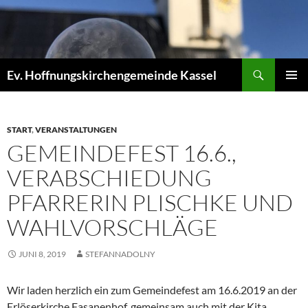
Zum
Inhalt
springen
Suchen
Ev. Hoffnungskirchengemeinde Kassel
PRIMÄR
MENÜ
START
,
VERANSTALTUNGEN
GEMEINDEFEST 16.6.,
VERABSCHIEDUNG
PFARRERIN PLISCHKE UND
WAHLVORSCHLÄGE
JUNI 8, 2019
STEFANNADOLNY
Wir laden herzlich ein zum Gemeindefest am 16.6.2019 an der
Erlöserkirche Fasanenhof, gemeinsam auch mit der Kita