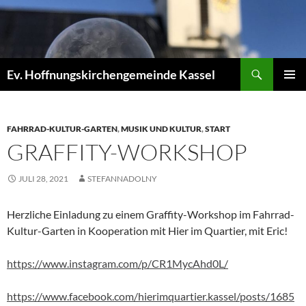
Zum
Inhalt
springen
Suchen
Ev. Hoffnungskirchengemeinde Kassel
PRIMÄR
MENÜ
FAHRRAD-KULTUR-GARTEN
,
MUSIK UND KULTUR
,
START
GRAFFITY-WORKSHOP
JULI 28, 2021
STEFANNADOLNY
Herzliche Einladung zu einem Graffity-Workshop im Fahrrad-
Kultur-Garten in Kooperation mit Hier im Quartier, mit Eric!
https://www.instagram.com/p/CR1MycAhd0L/
https://www.facebook.com/hierimquartier.kassel/posts/1685