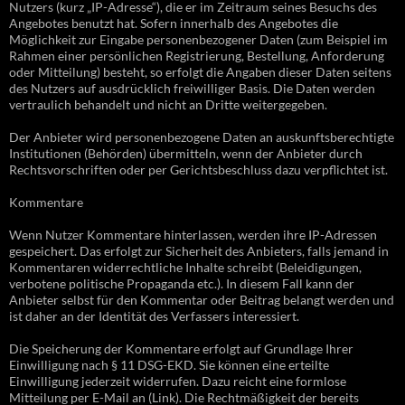
Nutzers (kurz „IP-Adresse“), die er im Zeitraum seines Besuchs des
Angebotes benutzt hat. Sofern innerhalb des Angebotes die
Möglichkeit zur Eingabe personenbezogener Daten (zum Beispiel im
Rahmen einer persönlichen Registrierung, Bestellung, Anforderung
oder Mitteilung) besteht, so erfolgt die Angaben dieser Daten seitens
des Nutzers auf ausdrücklich freiwilliger Basis. Die Daten werden
vertraulich behandelt und nicht an Dritte weitergegeben.
Der Anbieter wird personenbezogene Daten an auskunftsberechtigte
Institutionen (Behörden) übermitteln, wenn der Anbieter durch
Rechtsvorschriften oder per Gerichtsbeschluss dazu verpflichtet ist.
Kommentare
Wenn Nutzer Kommentare hinterlassen, werden ihre IP-Adressen
gespeichert. Das erfolgt zur Sicherheit des Anbieters, falls jemand in
Kommentaren widerrechtliche Inhalte schreibt (Beleidigungen,
verbotene politische Propaganda etc.). In diesem Fall kann der
Anbieter selbst für den Kommentar oder Beitrag belangt werden und
ist daher an der Identität des Verfassers interessiert.
Die Speicherung der Kommentare erfolgt auf Grundlage Ihrer
Einwilligung nach § 11 DSG-EKD. Sie können eine erteilte
Einwilligung jederzeit widerrufen. Dazu reicht eine formlose
Mitteilung per E-Mail an (Link). Die Rechtmäßigkeit der bereits