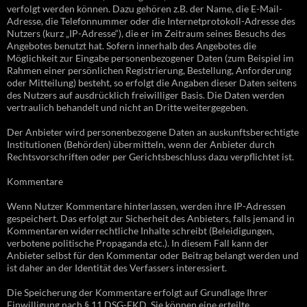
verfolgt werden können. Dazu gehören z.B. der Name, die E-Mail-
Adresse, die Telefonnummer oder die Internetprotokoll-Adresse des
Nutzers (kurz „IP-Adresse“), die er im Zeitraum seines Besuchs des
Angebotes benutzt hat. Sofern innerhalb des Angebotes die
Möglichkeit zur Eingabe personenbezogener Daten (zum Beispiel im
Rahmen einer persönlichen Registrierung, Bestellung, Anforderung
oder Mitteilung) besteht, so erfolgt die Angaben dieser Daten seitens
des Nutzers auf ausdrücklich freiwilliger Basis. Die Daten werden
vertraulich behandelt und nicht an Dritte weitergegeben.
Der Anbieter wird personenbezogene Daten an auskunftsberechtigte
Institutionen (Behörden) übermitteln, wenn der Anbieter durch
Rechtsvorschriften oder per Gerichtsbeschluss dazu verpflichtet ist.
Kommentare
Wenn Nutzer Kommentare hinterlassen, werden ihre IP-Adressen
gespeichert. Das erfolgt zur Sicherheit des Anbieters, falls jemand in
Kommentaren widerrechtliche Inhalte schreibt (Beleidigungen,
verbotene politische Propaganda etc.). In diesem Fall kann der
Anbieter selbst für den Kommentar oder Beitrag belangt werden und
ist daher an der Identität des Verfassers interessiert.
Die Speicherung der Kommentare erfolgt auf Grundlage Ihrer
Einwilligung nach § 11 DSG-EKD. Sie können eine erteilte