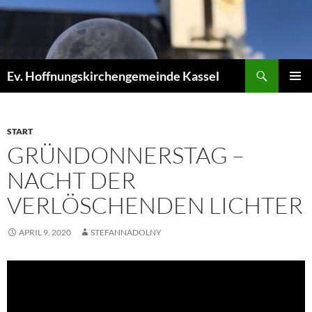
Zum
Inhalt
springen
Suchen
Ev. Hoffnungskirchengemeinde Kassel
PRIMÄR
MENÜ
START
GRÜNDONNERSTAG –
NACHT DER
VERLÖSCHENDEN LICHTER
APRIL 9, 2020
STEFANNADOLNY