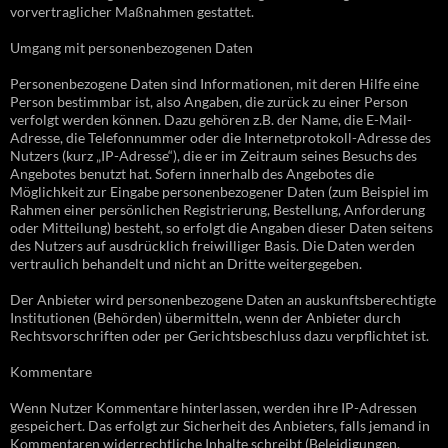
vorvertraglicher Maßnahmen gestattet.
Umgang mit personenbezogenen Daten
Personenbezogene Daten sind Informationen, mit deren Hilfe eine
Person bestimmbar ist, also Angaben, die zurück zu einer Person
verfolgt werden können. Dazu gehören z.B. der Name, die E-Mail-
Adresse, die Telefonnummer oder die Internetprotokoll-Adresse des
Nutzers (kurz „IP-Adresse“), die er im Zeitraum seines Besuchs des
Angebotes benutzt hat. Sofern innerhalb des Angebotes die
Möglichkeit zur Eingabe personenbezogener Daten (zum Beispiel im
Rahmen einer persönlichen Registrierung, Bestellung, Anforderung
oder Mitteilung) besteht, so erfolgt die Angaben dieser Daten seitens
des Nutzers auf ausdrücklich freiwilliger Basis. Die Daten werden
vertraulich behandelt und nicht an Dritte weitergegeben.
Der Anbieter wird personenbezogene Daten an auskunftsberechtigte
Institutionen (Behörden) übermitteln, wenn der Anbieter durch
Rechtsvorschriften oder per Gerichtsbeschluss dazu verpflichtet ist.
Kommentare
Wenn Nutzer Kommentare hinterlassen, werden ihre IP-Adressen
gespeichert. Das erfolgt zur Sicherheit des Anbieters, falls jemand in
Kommentaren widerrechtliche Inhalte schreibt (Beleidigungen,