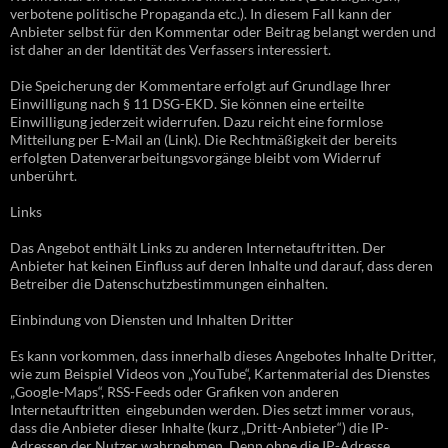
verbotene politische Propaganda etc.). In diesem Fall kann der
Anbieter selbst für den Kommentar oder Beitrag belangt werden und
ist daher an der Identität des Verfassers interessiert.
Die Speicherung der Kommentare erfolgt auf Grundlage Ihrer
Einwilligung nach § 11 DSG-EKD. Sie können eine erteilte
Einwilligung jederzeit widerrufen. Dazu reicht eine formlose
Mitteilung per E-Mail an (Link). Die Rechtmäßigkeit der bereits
erfolgten Datenverarbeitungsvorgänge bleibt vom Widerruf
unberührt.
Links
Das Angebot enthält Links zu anderen Internetauftritten. Der
Anbieter hat keinen Einfluss auf deren Inhalte und darauf, dass deren
Betreiber die Datenschutzbestimmungen einhalten.
Einbindung von Diensten und Inhalten Dritter
Es kann vorkommen, dass innerhalb dieses Angebotes Inhalte Dritter,
wie zum Beispiel Videos von „YouTube“, Kartenmaterial des Dienstes
„Google-Maps“, RSS-Feeds oder Grafiken von anderen
Internetauftritten eingebunden werden. Dies setzt immer voraus,
dass die Anbieter dieser Inhalte (kurz „Dritt-Anbieter“) die IP-
Adressen der Nutzer wahrnehmen. Denn ohne die IP-Adresse