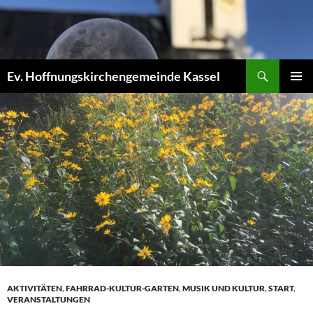
Zum
Inhalt
springen
Suchen
Ev. Hoffnungskirchengemeinde Kassel
PRIMÄR
MENÜ
AKTIVITÄTEN
,
FAHRRAD-KULTUR-GARTEN
,
MUSIK UND KULTUR
,
START
,
VERANSTALTUNGEN