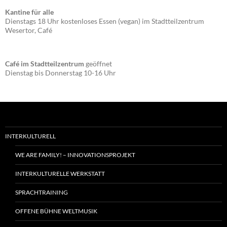
Kantine für alle
Dienstags 18 Uhr kostenloses Essen (vegan) im Stadtteilzentrum
Wesertor, Café
Café im Stadtteilzentrum
geöffnet
Dienstag bis Donnerstag 10-16 Uhr
INTERKULTURELL
WE ARE FAMILY! – INNOVATIONSPROJEKT
INTERKULTURELLE WERKSTATT
SPRACHTRAINING
OFFENE BÜHNE WELTMUSIK