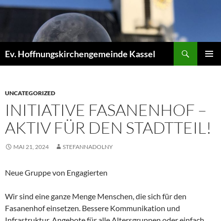
Zum
Inhalt
springen
Suchen
Ev. Hoffnungskirchengemeinde Kassel
PRIMÄR
MENÜ
UNCATEGORIZED
INITIATIVE FASANENHOF –
AKTIV FÜR DEN STADTTEIL!
MAI 21, 2024
STEFANNADOLNY
Neue Gruppe von Engagierten
Wir sind eine ganze Menge Menschen, die sich für den
Fasanenhof einsetzen. Bessere Kommunikation und
Infrastruktur, Angebote für alle Altersgruppen oder einfach