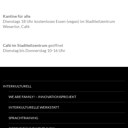
Kantine für alle
Dienstags 18 Uhr kostenloses Essen (vegan) im Stadtteilzentrum
Wesertor, Café
Café im Stadtteilzentrum
geöffnet
Dienstag bis Donnerstag 10-16 Uhr
INTERKULTURELL
WE ARE FAMILY! – INNOVATIONSPROJEKT
INTERKULTURELLE WERKSTATT
SPRACHTRAINING